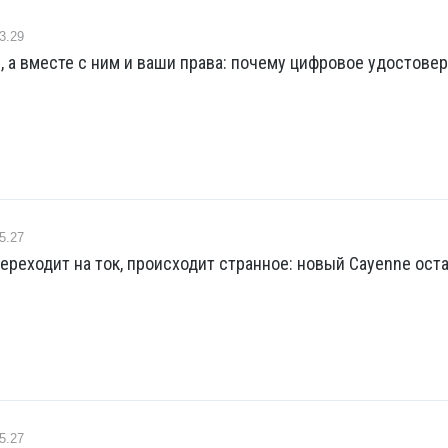
3.29
, а вместе с ним и ваши права: почему цифровое удостове
5.27
ереходит на ток, происходит странное: новый Cayenne ост
5.27