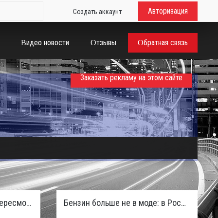
Авторизация
Создать аккаунт
Видео новости
Отзывы
Обратная связь
Заказать рекламу на этом сайте
Таможенная служба РФ пересмотрела правила ввоза машин из ЕАЭС и начисляет пени покупателям
Бензин больше не в моде: в России зафиксирован взрывной отказ от двигателей внутреннего сгорания