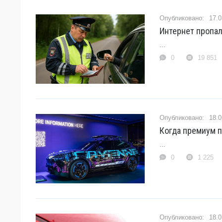
17.0
Интернет пропал
...
0
19 851
18.0
Когда премиум п
...
0
1 225
18.0