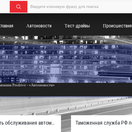
Главная
Автоновости
Тест-драйвы
Происшествия
пании Prodrive - «Автоновости»
России с бензиновым мотором - «Тюнинг и автоспорт»
Стоимость обслуживания автомобилей в России вырастет из-за дефицита кадров