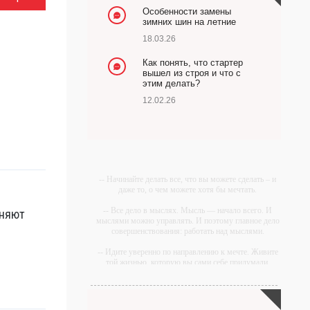
Особенности замены
зимних шин на летние
18.03.26
Как понять, что стартер
вышел из строя и что с
этим делать?
12.02.26
-- Начинайте делать все, что вы можете сделать – и
даже то, о чем можете хотя бы мечтать.
-- Все дело в мыслях. Мысль — начало всего. И
оняют
мыслями можно управлять. И поэтому главное дело
совершенствования: работать над мыслями.
-- Идите уверенно по направлению к мечте. Живите
той жизнью, которую вы сами себе придумали.
-- Самое большое богатство — это ум. Самая
большая нищета — глупость. Из всех страхов самый
пугающий — самолюбование.