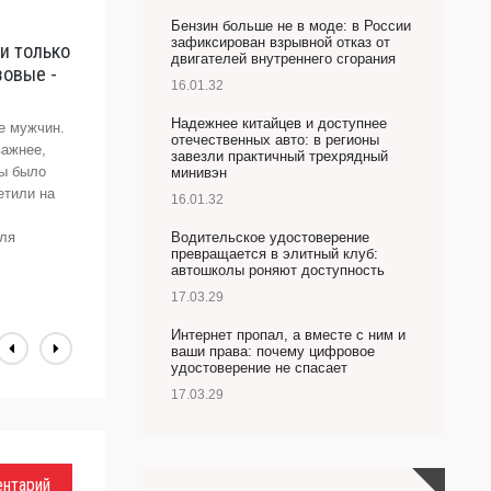
Бензин больше не в моде: в России
зафиксирован взрывной отказ от
и только
Д
двигателей внутреннего сгорания
зовые -
с
16.01.32
«
Надежнее китайцев и доступнее
е мужчин.
С
отечественных авто: в регионы
важнее,
ж
завезли практичный трехрядный
бы было
р
минивэн
етили на
с
16.01.32
п
для
Водительское удостоверение
э
превращается в элитный клуб:
А
автошколы роняют доступность
17.03.29
Интернет пропал, а вместе с ним и
ваши права: почему цифровое
удостоверение не спасает
17.03.29
ентарий