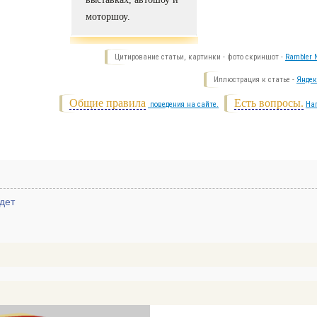
моторшоу.
Цитирование статьи, картинки - фото скриншот -
Rambler N
Иллюстрация к статье -
Яндек
Общие правила
Есть вопросы.
поведения на сайте.
На
дет