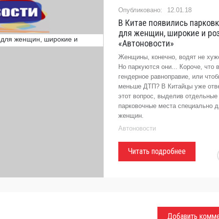
12.01.18
В Китае появились парковк
для женщин, широкие и ро
«Автоновости»
Женщины, конечно, водят не хуж
Но паркуются они... Короче, что 
гендерное равноправие, или что
меньше ДТП? В Китайцы уже отв
этот вопрос, выделив отдельные
парковочные места специально 
женщин.
Автоновости
Читать подробнее
Добавить комм