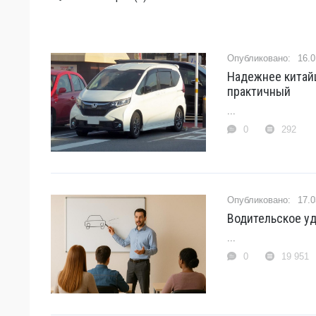
16.0
Надежнее китайц
практичный
...
0
292
17.0
Водительское у
...
0
19 951