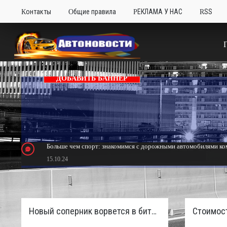
Контакты
Общие правила
РЕКЛАМА У НАС
RSS
ДОБАВИТЬ БАННЕР
Больше чем спорт: знакомимся с дорожными автомобилями ком
15.10.24
Тюнинг Mitsubishi Eclipse. Самый быстрый передний привод 
24.10.23
Новый соперник ворвется в битву пикапов: Sinotruk S7 с дизелем и 4×4 готовят к старту в России