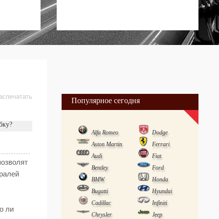
аспечатать
Популярное сегодня
бку?
Alfa Romeo
Dodge
Aston Martin
Ferrari
Audi
Fiat
позволят
Bentley
Ford
тралей
BMW
Honda
Bugatti
Hyundai
Cadillac
Infiniti
о ли
Chrysler
Jeep