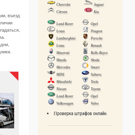
Chevrolet
Jaguar
Citroen
Kia
ии, въезд
аличии
Land Rover
Opel
огадаться,
Lexus
Peugeot
ла.
Lamborghini
Porsche
дни,
Lotus
Renault
ники.
Maserati
Rolls-Royce
Mazda
Skoda
Mercedes
Smart
MINI
Subaru
Mitsubishi
Tesla
Nissan
Toyota
Land Rover
Opel
Volkswagen
Volvo
Проверка штрафов онлайн.