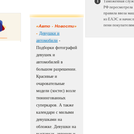
Таможенная служ
РФ пересмотрела
правила ввоза ма
из ЕАЭС и начисл
пени покупателям
«
Авто
-
Новости
»
-
Девушки и
автомобили
-
Подборки фотографий
девушек и
автомобилей в
большом разрешении.
Красивые и
очаровательные
модели (хостес) возле
тюнингованных
суперкаров. А также
календари с милыми
девушками на
обложке. Девушки на
выставках, автошоу и