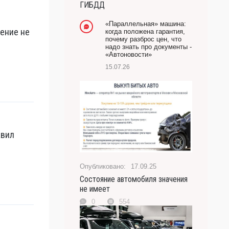
ГИБДД
-- Лучшее, что можно сделать с хорошим советом,
это пропустить его мимо ушей. Он никогда не бывает
«Параллельная» машина:
полезен никому, кроме того, кто его дал.
рение не
когда положена гарантия,
почему разброс цен, что
-- Люблю давать советы и очень не люблю, когда их
надо знать про документы -
дают мне.
«Автоновости»
15.07.26
авил
17.09.25
Состояние автомобиля значения
не имеет
0
554