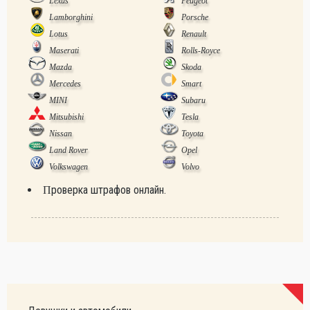
Lexus
Peugeot
Lamborghini
Porsche
Lotus
Renault
Maserati
Rolls-Royce
Mazda
Skoda
Mercedes
Smart
MINI
Subaru
Mitsubishi
Tesla
Nissan
Toyota
Land Rover
Opel
Volkswagen
Volvo
Проверка штрафов онлайн.