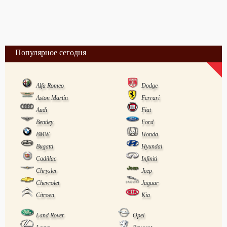
Популярное сегодня
Alfa Romeo
Dodge
Aston Martin
Ferrari
Audi
Fiat
Bentley
Ford
BMW
Honda
Bugatti
Hyundai
Cadillac
Infiniti
Chrysler
Jeep
Chevrolet
Jaguar
Citroen
Kia
Land Rover
Opel