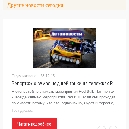
Другие новости сегодня
28.12.15
Репортаж с сумасшедшей гонки на тележках Red Bull Trolley Grand Prix -
Я очень люблю снимать мероприятия Red Bull. Нет, не так.
Я всегда снимаю мероприятия Red Bull, если они проходят
поблизости потому, что это, однозначно, будет интересно,
весело и бесплатно. И еще это будет красиво оформлено.
Тест-драйвы
Читать подробнее