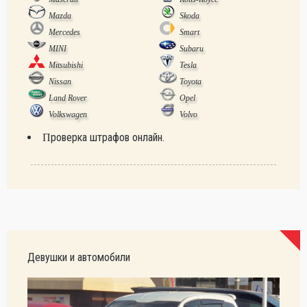
Mazda
Skoda
Mercedes
Smart
MINI
Subaru
Mitsubishi
Tesla
Nissan
Toyota
Land Rover
Opel
Volkswagen
Volvo
Проверка штрафов онлайн.
Девушки и автомобили