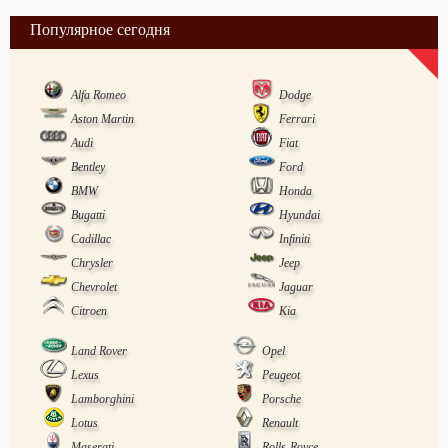
Популярное сегодня
Alfa Romeo
Dodge
Aston Martin
Ferrari
Audi
Fiat
Bentley
Ford
BMW
Honda
Bugatti
Hyundai
Cadillac
Infiniti
Chrysler
Jeep
Chevrolet
Jaguar
Citroen
Kia
Land Rover
Opel
Lexus
Peugeot
Lamborghini
Porsche
Lotus
Renault
Maserati
Rolls-Royce