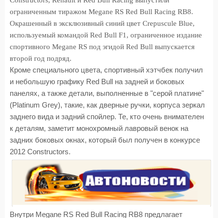
Constructors, Renault и Red Bull Racing выпустили
ограниченным тиражом Megane RS Red Bull Racing RB8.
Окрашенный в эксклюзивный синий цвет Crepuscule Blue,
используемый командой Red Bull F1, ограниченное издание
спортивного Megane RS под эгидой Red Bull выпускается
второй год подряд.
Кроме специального цвета, спортивный хэтчбек получил
и небольшую графику Red Bull на задней и боковых
панелях, а также детали, выполненные в "серой платине"
(Platinum Grey), такие, как дверные ручки, корпуса зеркал
заднего вида и задний спойлер. Те, кто очень внимателен
к деталям, заметит монохромный лавровый венок на
задних боковых окнах, который был получен в конкурсе
2012 Constructors.
Внутри Megane RS Red Bull Racing RB8 предлагает