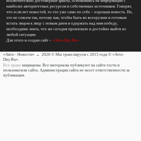
исключительно достоверные факты, основываясь на информации с
наиболее авторитетных ресурсов и собственных источников. Говорят,
что если нет новостей, то это уже само по себе – хорошая новость. Но,
это не совсем так, потому как, чтобы быть во всеоружии и готовым
встать лицом к лицу с новым днем и одержать над ним победу,
необходимо знать, что же сегодня произошло и достойно выйти из
любой ситуации.
Для этого и создан сайт -
«Avto-Dny.Ru»
...
«Авто - Новости»
→
2026
© Мы транслируем с 2015 года © «Avto-
Dny.Ru».
Все права
защищены. Все материалы публикуют на сайте гости и
пользоватили сайта. Администрация сайта не несет ответственности за
публикации.