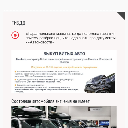
-- Самое большое богатство — это ум. Самая большая нищета — глупость. Из
всех страхов самый пугающий — самолюбование.
-- Лучшее, что можно сделать с хорошим советом, это пропустить его мимо ушей.
Он никогда не бывает полезен никому, кроме того, кто его дал.
ГИБДД
-- Люблю давать советы и очень не люблю, когда их дают мне.
«Параллельная» машина: когда положена гарантия,
почему разброс цен, что надо знать про документы
- «Автоновости»
Состояние автомобиля значения не имеет