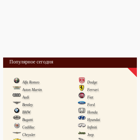
Популярное сегодня
Alfa Romeo
Dodge
Aston Martin
Ferrari
Audi
Fiat
Bentley
Ford
BMW
Honda
Bugatti
Hyundai
Cadillac
Infiniti
Chrysler
Jeep