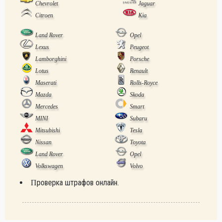
Chevrolet
Jaguar
Citroen
Kia
Land Rover
Opel
Lexus
Peugeot
Lamborghini
Porsche
Lotus
Renault
Maserati
Rolls-Royce
Mazda
Skoda
Mercedes
Smart
MINI
Subaru
Mitsubishi
Tesla
Nissan
Toyota
Land Rover
Opel
Volkswagen
Volvo
Проверка штрафов онлайн.