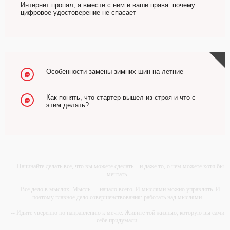
Интернет пропал, а вместе с ним и ваши права: почему
цифровое удостоверение не спасает
Особенности замены зимних шин на летние
Как понять, что стартер вышел из строя и что с
этим делать?
-- Начинайте делать все, что вы можете сделать – и даже то, о чем можете хотя бы
мечтать.
-- Все дело в мыслях. Мысль — начало всего. И мыслями можно управлять. И
поэтому главное дело совершенствования: работать над мыслями.
-- Идите уверенно по направлению к мечте. Живите той жизнью, которую вы сами
себе придумали.