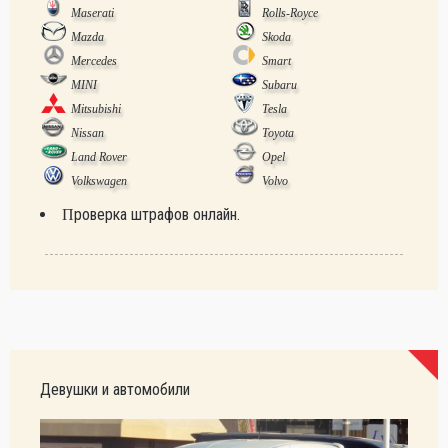
Maserati
Rolls-Royce
Mazda
Skoda
Mercedes
Smart
MINI
Subaru
Mitsubishi
Tesla
Nissan
Toyota
Land Rover
Opel
Volkswagen
Volvo
Проверка штрафов онлайн.
Девушки и автомобили