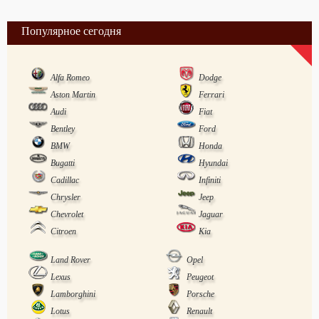
Популярное сегодня
Alfa Romeo
Dodge
Aston Martin
Ferrari
Audi
Fiat
Bentley
Ford
BMW
Honda
Bugatti
Hyundai
Cadillac
Infiniti
Chrysler
Jeep
Chevrolet
Jaguar
Citroen
Kia
Land Rover
Opel
Lexus
Peugeot
Lamborghini
Porsche
Lotus
Renault