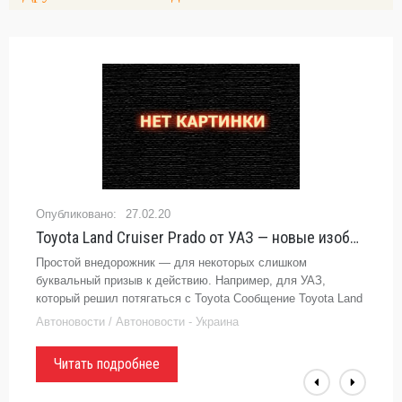
27.02.20
Toyota Land Cruiser Prado от УАЗ — новые изображения - - «Автоновости»
Простой внедорожник — для некоторых слишком
буквальный призыв к действию. Например, для УАЗ,
который решил потягаться с Toyota Сообщение Toyota Land
Cruiser Prado от УАЗ — новые изображения появились
Автоновости / Автоновости - Украина
сначала...
Читать подробнее