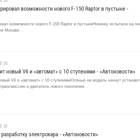
5.16
рировал возможности нового F-150 Raptor в пустыне -
овал возможности нового F-150 Raptor в пустынеНовинку испытали на п
не Мохаве...
5.16
чит новый V6 и «автомат» с 10 ступенями - «Автоновости»
 новый V6 и «автомат» с 10 ступенямиОсенью на модель начнут устанавл
трансмиссию и двигатель нового поколения...
5.16
 разработку электрокара - «Автоновости»