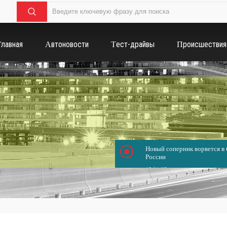
Главная
Автоновости
Тест-драйвы
Происшествия
Новый соперник ворвется в б
России
15.01.37