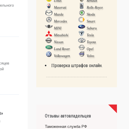
Lotus
Renault
дельного
Maserati
Rolls-Royce
Mazda
Skoda
Mercedes
Smart
MINI
Subaru
Mitsubishi
Tesla
Nissan
Toyota
Land Rover
Opel
Volkswagen
Volvo
сяцев
Проверка штрафов онлайн.
ой
и»
Отзывы автовладельцев
ы
Таможенная служба РФ