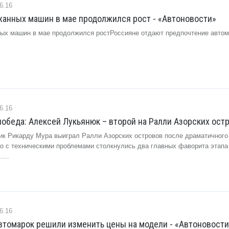
6.16
жанных машин в мае продолжился рост - «Автоновости»
ых машин в мае продолжился ростРоссияне отдают предпочтение авто
6.16
обеда: Алексей Лукьянюк – второй на Ралли Азорских остр
ик Рикарду Мура выиграл Ралли Азорских островов после драматичного 
ого с техническими проблемами столкнулись два главных фаворита этапа
...
6.16
автомарок решили изменить цены на модели - «Автоновости