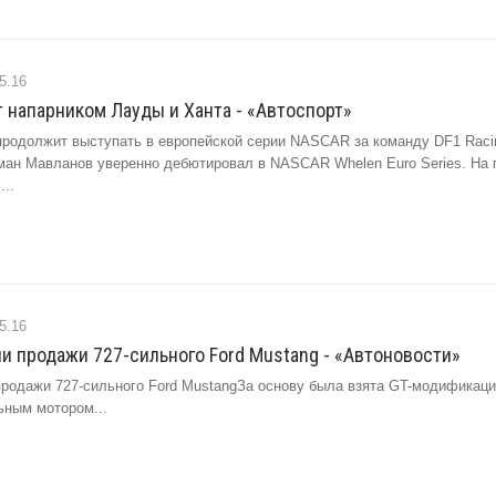
5.16
 напарником Лауды и Ханта - «Автоспорт»
продолжит выступать в европейской серии NASCAR за команду DF1 Raci
ан Мавланов уверенно дебютировал в NASCAR Whelen Euro Series. На 
...
5.16
и продажи 727-сильного Ford Mustang - «Автоновости»
родажи 727-сильного Ford MustangЗа основу была взята GT-модификац
ьным мотором...