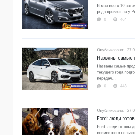
В мае всего 10 авт
ряда произошло у Pe
0
464
27.0
Названы самые 
Названы самые прод
текущего года подг
передач...
0
448
27.0
Ford: люди гото
Ford: люди готовы 
совместного пользо