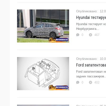
12.0
Hyundai тестиру
Hyundai тестирует к
Нюрбургринга...
0
467
10.0
Ford запатентов
Ford запатентовал 
задних пассажиров..
0
402