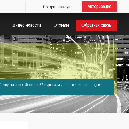
Авторизация
Создать аккаунт
Видео новости
Отзывы
Обратная связь
итву пикапов: Sinotruk S7 с дизелем и 4×4 готовят к старту в