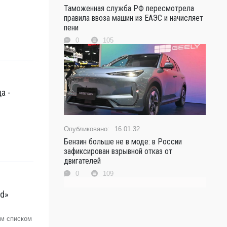
Таможенная служба РФ пересмотрела
правила ввоза машин из ЕАЭС и начисляет
пени
0
105
а -
16.01.32
Бензин больше не в моде: в России
зафиксирован взрывной отказ от
двигателей
0
109
rd»
ым списком