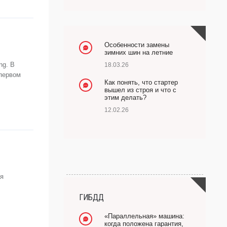
Особенности замены
зимних шин на летние
ng. В
18.03.26
первом
Как понять, что стартер
вышел из строя и что с
этим делать?
12.02.26
ия
ГИБДД
«Параллельная» машина:
когда положена гарантия,