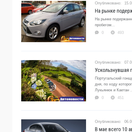
15.0
На рынке подер
На рынке подержанн
пробегом...
0
493
07.0
Ускользнувшая п
Португальский гонщ
дня, по ходу котор
Лукьянюк и Каетан ...
0
451
06.0
В мае всего 10 