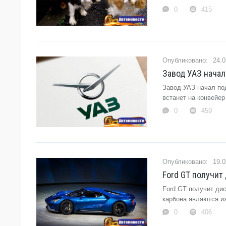
0
415
24.0
Завод УАЗ начал
Завод УАЗ начал по
встанет на конвейер 
0
459
19.0
Ford GT получит
Ford GT получит ди
карбона являются их
0
406