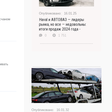
16.01.25
есчаном
Haval и АВТОВАЗ — лидеры
рынка, но все — недовольны:
итоги продаж 2024 года -
0
1 751
ивать
16.01.32