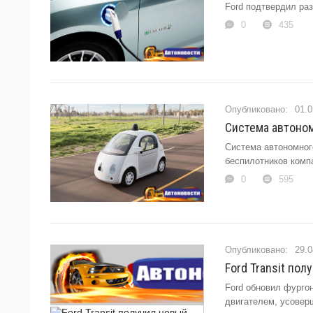
Ford подтвердил раз
0
435
01.0
Система автоном
Система автономног
беспилотников компа
0
595
29.0
Ford Transit по
Ford обновил фургон
двигателем, усовер