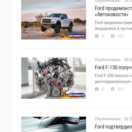
05.0
Ford продемонст
«Автоновости»
Ford продемонстрир
бездорожье в пусты
0
421
05.0
Ford F-150 полу
Ford F-150 получит
десятидиапазонную 
0
391
01.0
Ford подтвердил