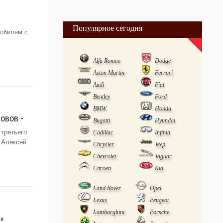
Популярное сегодня
мобилям с
Alfa Romeo
Dodge
Aston Martin
Ferrari
Audi
Fiat
Bentley
Ford
BMW
Honda
овов -
Bugatti
Hyundai
третьего
Cadillac
Infiniti
 Алексей
Chrysler
Jeep
Chevrolet
Jaguar
Citroen
Kia
Land Rover
Opel
Lexus
Peugeot
Lamborghini
Porsche
»