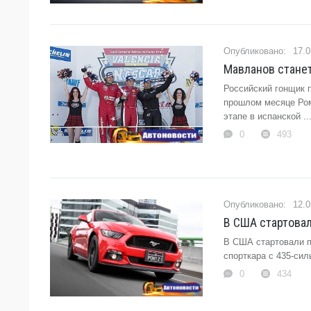
17.0
Мавланов станет
Российский гонщик 
прошлом месяце Ром
этапе в испанской ...
0
493
12.0
В США стартовал
В США стартовали п
спорткара с 435-сил
0
434