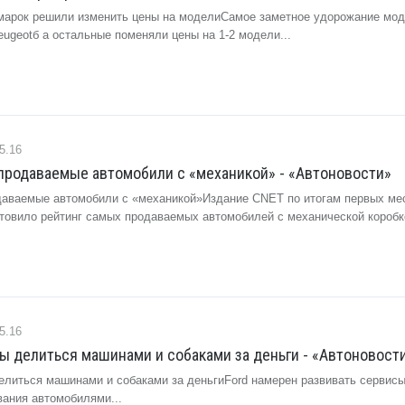
омарок решили изменить цены на моделиСамое заметное удорожание мо
ugeotб а остальные поменяли цены на 1-2 модели...
5.16
продаваемые автомобили с «механикой» - «Автоновости»
аваемые автомобили с «механикой»Издание CNET по итогам первых ме
отовило рейтинг самых продаваемых автомобилей с механической коробк
5.16
вы делиться машинами и собаками за деньги - «Автоновост
делиться машинами и собаками за деньгиFord намерен развивать сервис
вания автомобилями...