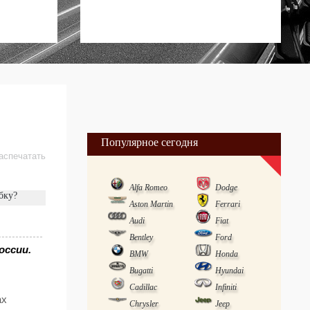
Популярное сегодня
аспечатать
Alfa Romeo
Dodge
бку?
Aston Martin
Ferrari
Audi
Fiat
Bentley
Ford
оссии.
BMW
Honda
Bugatti
Hyundai
Cadillac
Infiniti
ах
Chrysler
Jeep