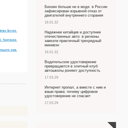
Бензин больше не в моде: в России
зафиксирован взрывной отказ от
двигателей внутреннего сгорания
16.01.32
ews Service.
Надежнее китайцев и доступнее
отечественных авто: в регионы
с. Картинки.
завезли практичный трехрядный
минивэн
пишите нам.
16.01.32
Водительское удостоверение
превращается в элитный клуб:
автошколы роняют доступность
17.03.29
Интернет пропал, а вместе с ним и
ваши права: почему цифровое
удостоверение не спасает
17.03.29