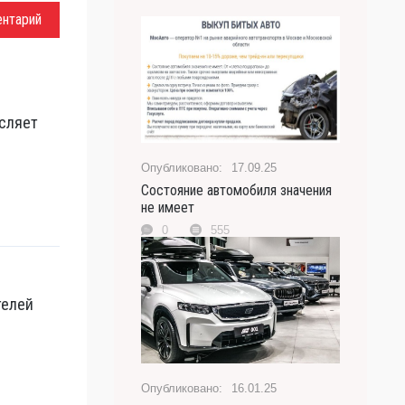
ентарий
сляет
17.09.25
Состояние автомобиля значения
не имеет
0
555
телей
16.01.25