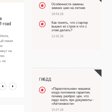
Особенности замены
зимних шин на летние
18.03.26
а
Н
Как понять, что стартер
f-road
2
вышел из строя и что с
D
этим делать?
Vesta,
М
12.02.26
ый пикап
S
их
R
ажут на
с
тво
р
ь на
п
А
ГИБДД
«Параллельная» машина:
когда положена гарантия,
почему разброс цен, что
надо знать про документы -
«Автоновости»
15.07.26