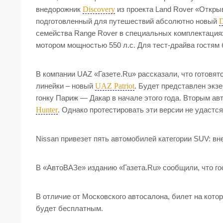
Discovery
внедорожник
из проекта Land Rover «Откры
D
подготовленный для путешествий абсолютно новый
семейства Range Rover в специальных комплектация
мотором мощностью 550 л.с. Для тест-драйва гостям
В компании UAZ «Газете.Ru» рассказали, что готовят
UAZ Patriot
линейки – новый
. Будет представлен экз
гонку Париж — Дакар в начале этого года. Вторым а
Hunter
. Однако протестировать эти версии не удастся
Nissan привезет пять автомобилей категории SUV: в
В «АвтоВАЗе» изданию «Газета.Ru» сообщили, что гос
В отличие от Московского автосалона, билет на кото
будет бесплатным.