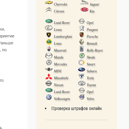
Chevrolet
Jaguar
Citroen
Kia
Land Rover
Opel
ки,
Lexus
Peugeot
приятие
Lamborghini
Porsche
Раньше
Lotus
Renault
, по
Maserati
Rolls-Royce
Mazda
Skoda
Mercedes
Smart
MINI
Subaru
Mitsubishi
Tesla
го
Nissan
Toyota
Land Rover
Opel
Volkswagen
Volvo
Проверка штрафов онлайн.
ь