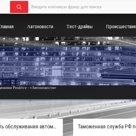
Главная
Автоновости
Тест-драйвы
Происшествия
пании Prodrive - «Автоновости»
России с бензиновым мотором - «Тюнинг и автоспорт»
Стоимость обслуживания автомобилей в России вырастет из-за дефицита кадров