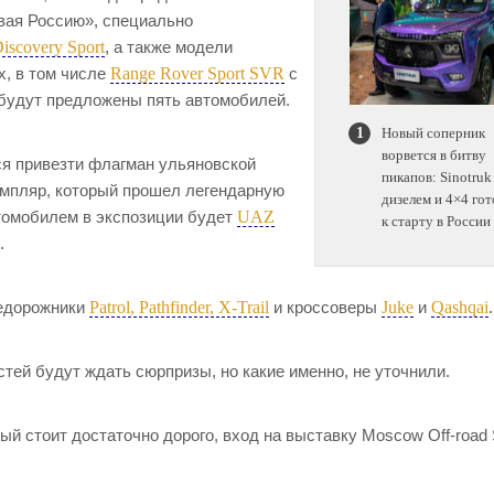
вая Россию», специально
iscovery Sport
, а также модели
Range Rover Sport SVR
х, в том числе
с
 будут предложены пять автомобилей.
Новый соперник
ворвется в битву
ся привезти флагман ульяновской
пикапов: Sinotruk
емпляр, который прошел легендарную
дизелем и 4×4 гот
UAZ
втомобилем в экспозиции будет
к старту в России
.
Patrol, Pathfinder, X-Trail
Juke
Qashqai
недорожники
и кроссоверы
и
.
тей будут ждать сюрпризы, но какие именно, не уточнили.
рый стоит достаточно дорого, вход на выставку Moscow Off-road