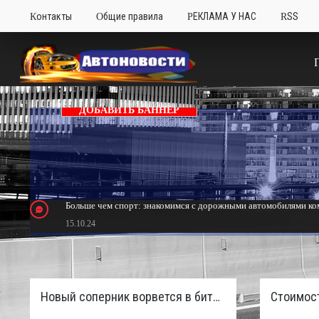
Контакты
Общие правила
РЕКЛАМА У НАС
RSS
ДОБАВИТЬ БАННЕР
Больше чем спорт: знакомимся с дорожными автомобилями ком
15.10.24
Тюнинг Mitsubishi Eclipse. Самый быстрый передний привод 
24.10.23
Новый соперник ворвется в битву пикапов: Sinotruk S7 с дизелем и 4×4 готовят к старту в России