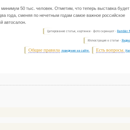
 минимум 50 тыс. человек. Отметим, что теперь выставка будет
два года, сменяя по нечетным годам самое важное российское
й автосалон.
Цитирование статьи, картинки - фото скриншот -
Rambler N
Иллюстрация к статье -
Яндек
Общие правила
Есть вопросы.
поведения на сайте.
На