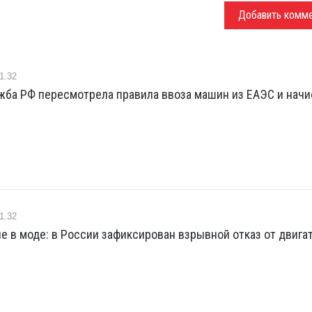
Добавить комм
1.32
жба РФ пересмотрела правила ввоза машин из ЕАЭС и начи
1.32
е в моде: в России зафиксирован взрывной отказ от двига