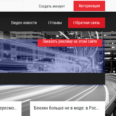
Авторизация
Создать аккаунт
Видео новости
Отзывы
Обратная связь
Заказать рекламу на этом сайте
Таможенная служба РФ пересмотрела правила ввоза машин из ЕАЭС и начисляет пени покупателям
Бензин больше не в моде: в России зафиксирован взрывной отказ от двигателей внутреннего сгорания