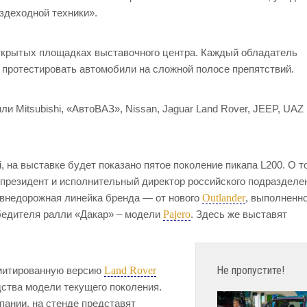
здеходной техники».
ткрытых площадках выставочного центра. Каждый обладатель
и протестировать автомобили на сложной полосе препятствий.
и Mitsubishi, «АвтоВАЗ», Nissan, Jaguar Land Rover, JEEP, UAZ 
i, на выставке будет показано пятое поколение пикапа L200. О т
 президент и исполнительный директор российского подразделе
Outlander
я внедорожная линейка бренда — от нового
, выполненно
Pajero
обедителя ралли «Дакар» – модели
. Здесь же выставят
Не пропустите!
Land Rover
имитированную версию
ства модели текущего поколения.
пании, на стенде представят