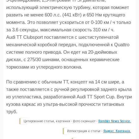
5-цилиндровый, 2,5-литровый TFSI двигатель,
использующий электрическую турбину, которая поможет
развить не менее 600 л.с. (441 кВт) и 650 Нм крутящего
момента. Это позволяет ускориться от 0-100 км / ч только
за 3.6 секунды, максимальная скорость 310 км / ч.
Audi TT Clubsport поставляется с шестиступенчатой
механической коробкой передач, подключенной к Quattro
системе полного привода. Он едет на 20-дюймовых
дисках, с 275/30 шинами, оснащенных керамические
тормозами из углеродного волокна.
По сравнению с обычным ТТ, концепт на 14 см шире, а
также поставляется с ручной регулировкой заднего крыла
из углепластика, разработанной Audi TT Sport Cup. Внутри
кузова каркас из ультра-высокой прочности титановых
труб.
Цитирование статьи, картинки - фото скриншот -
Rambler News Service.
Иллюстрация к статье -
Яндекс. Картинки.