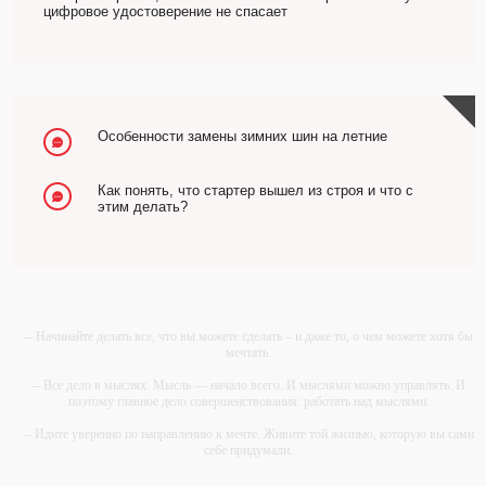
цифровое удостоверение не спасает
Особенности замены зимних шин на летние
Как понять, что стартер вышел из строя и что с
этим делать?
-- Начинайте делать все, что вы можете сделать – и даже то, о чем можете хотя бы
мечтать.
-- Все дело в мыслях. Мысль — начало всего. И мыслями можно управлять. И
поэтому главное дело совершенствования: работать над мыслями.
-- Идите уверенно по направлению к мечте. Живите той жизнью, которую вы сами
себе придумали.
-- Самое большое богатство — это ум. Самая большая нищета — глупость. Из