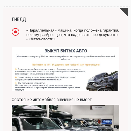
всех страхов самый пугающий — самолюбование.
-- Лучшее, что можно сделать с хорошим советом, это пропустить его мимо ушей.
Он никогда не бывает полезен никому, кроме того, кто его дал.
ГИБДД
-- Люблю давать советы и очень не люблю, когда их дают мне.
«Параллельная» машина: когда положена гарантия,
почему разброс цен, что надо знать про документы
- «Автоновости»
Состояние автомобиля значения не имеет