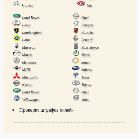
Citroen
Kia
Land Rover
Opel
Lexus
Peugeot
Lamborghini
Porsche
Lotus
Renault
Maserati
Rolls-Royce
Mazda
Skoda
Mercedes
Smart
MINI
Subaru
Mitsubishi
Tesla
Nissan
Toyota
Land Rover
Opel
Volkswagen
Volvo
Проверка штрафов онлайн.