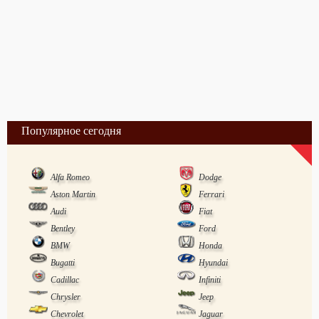
Популярное сегодня
Alfa Romeo
Dodge
Aston Martin
Ferrari
Audi
Fiat
Bentley
Ford
BMW
Honda
Bugatti
Hyundai
Cadillac
Infiniti
Chrysler
Jeep
Chevrolet
Jaguar