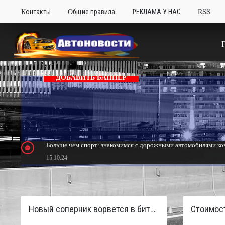
Контакты
Общие правила
РЕКЛАМА У НАС
RSS
ДОБАВИТЬ БАННЕР
Больше чем спорт: знакомимся с дорожными автомобилями ком
15.10.24
Тюнинг Mitsubishi Eclipse. Самый быстрый передний привод 
24.10.23
Новый соперник ворвется в битву пикапов: Sinotruk S7 с дизелем и 4×4 готовят к старту в России