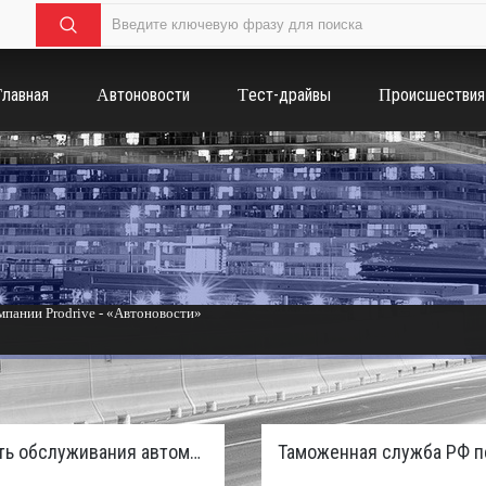
Главная
Автоновости
Тест-драйвы
Происшествия
пании Prodrive - «Автоновости»
России с бензиновым мотором - «Тюнинг и автоспорт»
Стоимость обслуживания автомобилей в России вырастет из-за дефицита кадров