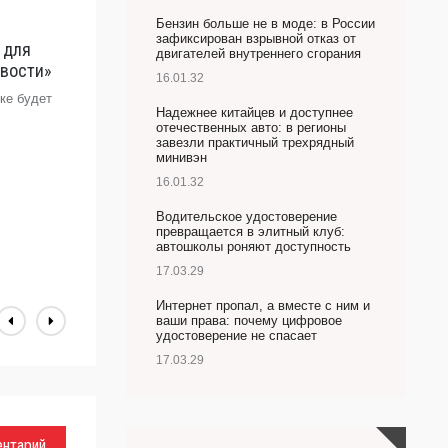
Бензин больше не в моде: в России
зафиксирован взрывной отказ от
 для
В
двигателей внутреннего сгорания
овости»
т
16.01.32
п
ке будет
Надежнее китайцев и доступнее
Д
отечественных авто: в регионы
н
завезли практичный трехрядный
минивэн
В
16.01.32
Водительское удостоверение
превращается в элитный клуб:
автошколы роняют доступность
17.03.29
Интернет пропал, а вместе с ним и
ваши права: почему цифровое
удостоверение не спасает
17.03.29
ентарий