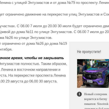
Ленина с улицей Энтузиастов и от дома №79 по проспекту Ленин
удет ограничено движение на перекрестке улиц Энтузиастов и Со
участках. С 08.00 7 июля до 20.00 30 июля будет ограничено дв
ривой до дома №11 по улице Энтузиастов. С 08.00 7 июля до 20
ома №26 по улице Энтузиастов.
т ограничено от дома №26 до дома №19
ентября.
Не пропустите!
очное время, чтобы не закрывать
Энтузиастов полностью. Таким образом,
 Ленина в восточном направлении и
густа. На перекрестке проспекта Ленина
0 29 августа до 06.00 30 августа.
Новый соперник
ворвется в битву
пикапов: Sinotruk
дизелем и 4×4 гот