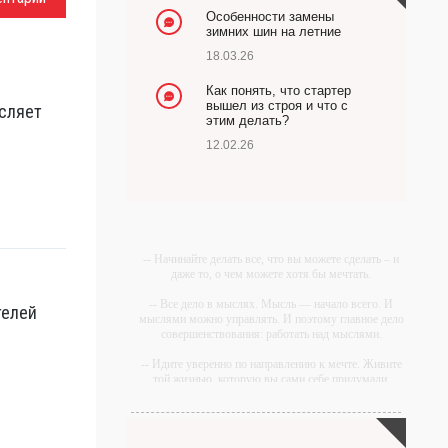
Особенности замены
зимних шин на летние
18.03.26
Как понять, что стартер
вышел из строя и что с
сляет
этим делать?
12.02.26
-- Начинайте делать все, что вы можете сделать – и
даже то, о чем можете хотя бы мечтать.
-- Все дело в мыслях. Мысль — начало всего. И
телей
мыслями можно управлять. И поэтому главное дело
совершенствования: работать над мыслями.
-- Идите уверенно по направлению к мечте. Живите
той жизнью, которую вы сами себе придумали.
-- Самое большое богатство — это ум. Самая
большая нищета — глупость. Из всех страхов самый
пугающий — самолюбование.