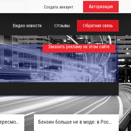
Авторизация
Создать аккаунт
Видео новости
Отзывы
Обратная связь
Заказать рекламу на этом сайте
Таможенная служба РФ пересмотрела правила ввоза машин из ЕАЭС и начисляет пени покупателям
Бензин больше не в моде: в России зафиксирован взрывной отказ от двигателей внутреннего сгорания