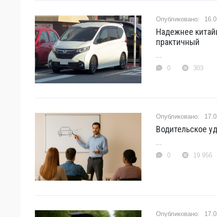
16.0
Надежнее китайц
практичный
...
0
303
17.0
Водительское у
...
0
19 956
17.0