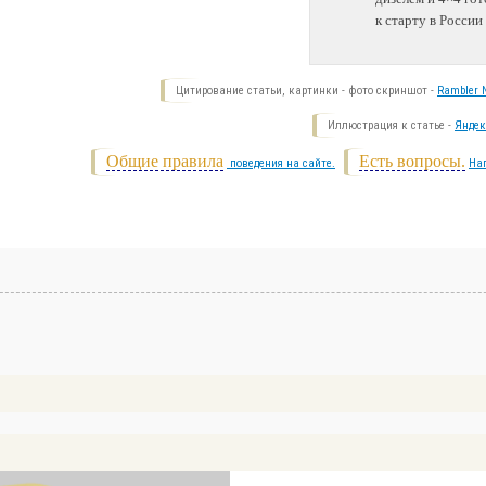
к старту в России
Цитирование статьи, картинки - фото скриншот -
Rambler N
Иллюстрация к статье -
Яндек
Общие правила
Есть вопросы.
поведения на сайте.
На