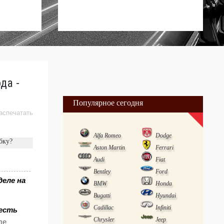
да -
Популярное сегодня
аспечатать
Alfa Romeo
Dodge
бку?
Aston Martin
Ferrari
Audi
Fiat
Bentley
Ford
деле на
BMW
Honda
Bugatti
Hyundai
Cadillac
Infiniti
честь
Chrysler
Jeep
де