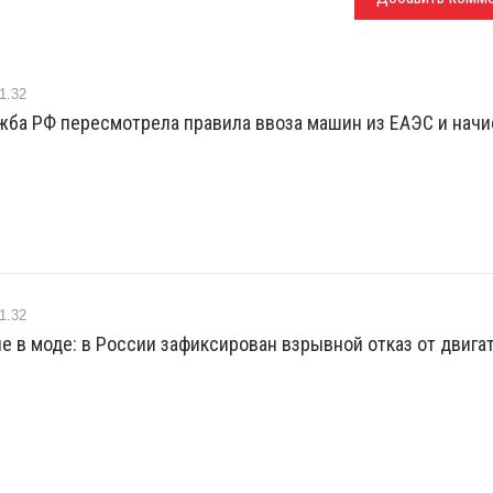
1.32
жба РФ пересмотрела правила ввоза машин из ЕАЭС и начи
1.32
е в моде: в России зафиксирован взрывной отказ от двига