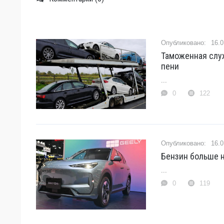
16.0
Таможенная слу
пени
...
0
122
16.0
Бензин больше н
...
0
119