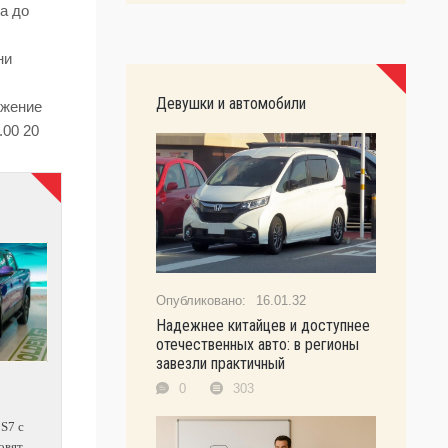
а до
ни
Девушки и автомобили
ижение
.00 20
16.01.32
Надежнее китайцев и доступнее
отечественных авто: в регионы
завезли практичный
0
303
 S7 с
овят