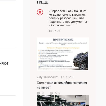
ГИБДД
-- Лучшее, что можно сделать с хорошим советом,
это пропустить его мимо ушей. Он никогда не бывает
«Параллельная» машина:
полезен никому, кроме того, кто его дал.
когда положена гарантия,
почему разброс цен, что
-- Люблю давать советы и очень не люблю, когда их
надо знать про документы -
дают мне.
«Автоновости»
15.07.26
оняют
17.09.25
Состояние автомобиля значения
не имеет
0
582