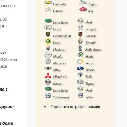
Chevrolet
Jaguar
храма на
Citroen
Kia
2.00
Land Rover
Opel
ся
Lexus
Peugeot
Lamborghini
Porsche
Lotus
Renault
Maserati
Rolls-Royce
ь в
Mazda
Skoda
00 26 мая
Mercedes
Smart
десь
MINI
Subaru
Mitsubishi
Tesla
Nissan
Toyota
00 1
Land Rover
Opel
Volkswagen
Volvo
Проверка штрафов онлайн.
тируют
т дома