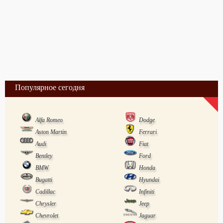
Популярное сегодня
Alfa Romeo
Dodge
Aston Martin
Ferrari
Audi
Fiat
Bentley
Ford
BMW
Honda
Bugatti
Hyundai
Cadillac
Infiniti
Chrysler
Jeep
Chevrolet
Jaguar