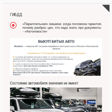
всех страхов самый пугающий — самолюбование.
-- Лучшее, что можно сделать с хорошим советом, это пропустить его мимо ушей.
Он никогда не бывает полезен никому, кроме того, кто его дал.
ГИБДД
-- Люблю давать советы и очень не люблю, когда их дают мне.
«Параллельная» машина: когда положена гарантия,
почему разброс цен, что надо знать про документы
- «Автоновости»
Состояние автомобиля значения не имеет