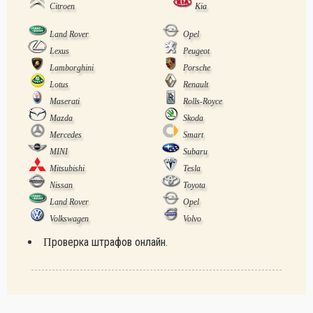
Citroen
Kia
Land Rover
Opel
Lexus
Peugeot
Lamborghini
Porsche
Lotus
Renault
Maserati
Rolls-Royce
Mazda
Skoda
Mercedes
Smart
MINI
Subaru
Mitsubishi
Tesla
Nissan
Toyota
Land Rover
Opel
Volkswagen
Volvo
Проверка штрафов онлайн.