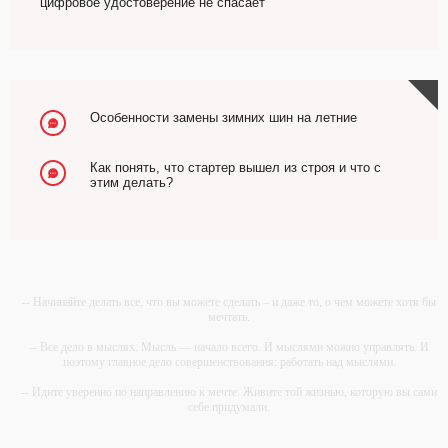
цифровое удостоверение не спасает
Особенности замены зимних шин на летние
Как понять, что стартер вышел из строя и что с
этим делать?
-- Начинайте делать все, что вы можете сделать – и даже то, о чем можете хотя бы
мечтать.
-- Все дело в мыслях. Мысль — начало всего. И мыслями можно управлять. И
поэтому главное дело совершенствования: работать над мыслями.
-- Идите уверенно по направлению к мечте. Живите той жизнью, которую вы сами
себе придумали.
-- Самое большое богатство — это ум. Самая большая нищета — глупость. Из