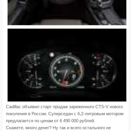
Cadillac объявил старт продаж заряженного CTS-V нового
поколения в России. Суперседан с 6,2-литровым мотором
предлагается по ценам от 6 490 000 рублей.
Скажете, много денег? Ну так и всего остального не