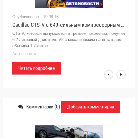
20.08.16
Cadillac оценил «заряженный» седан CTS-V в 6,4 миллиона рублей - «Автоновости»
Cadillac оценил «заряженный» седан CTS-V в 6,4 миллиона
рублейКомпания Cadillac начала прием заказов в России на
«заряженную» версию седана Cadillac CTS
Cadillac / Chevrolet
Читать подробнее
Комментарии (0)
Добавить комментарий