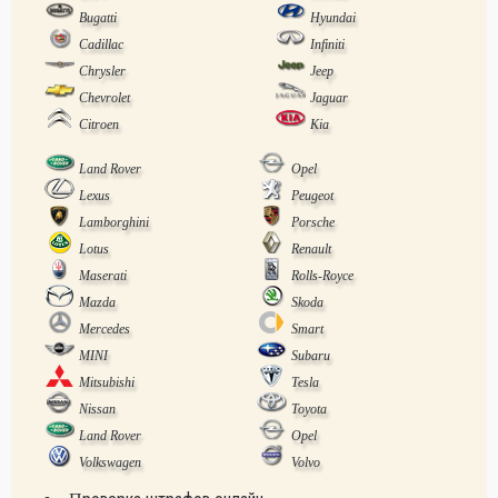
Bugatti
Hyundai
Cadillac
Infiniti
Chrysler
Jeep
Chevrolet
Jaguar
Citroen
Kia
Land Rover
Opel
Lexus
Peugeot
Lamborghini
Porsche
Lotus
Renault
Maserati
Rolls-Royce
Mazda
Skoda
Mercedes
Smart
MINI
Subaru
Mitsubishi
Tesla
Nissan
Toyota
Land Rover
Opel
Volkswagen
Volvo