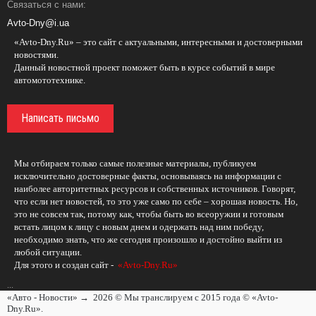
Связаться с нами:
Avto-Dny@i.ua
«Avto-Dny.Ru» – это сайт с актуальными, интересными и достоверными
новостями.
Данный новостной проект поможет быть в курсе событий в мире
автомототехнике.
Написать письмо
Мы отбираем только самые полезные материалы, публикуем
исключительно достоверные факты, основываясь на информации с
наиболее авторитетных ресурсов и собственных источников. Говорят,
что если нет новостей, то это уже само по себе – хорошая новость. Но,
это не совсем так, потому как, чтобы быть во всеоружии и готовым
встать лицом к лицу с новым днем и одержать над ним победу,
необходимо знать, что же сегодня произошло и достойно выйти из
любой ситуации.
Для этого и создан сайт -
«Avto-Dny.Ru»
...
«Авто - Новости»
→
2026
© Мы транслируем с 2015 года © «Avto-
Dny.Ru».