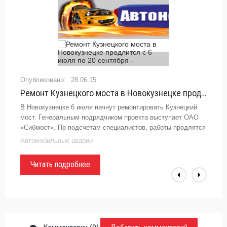
28.06.15
Ремонт Кузнецкого моста в Новокузнецке продлится с 6 июля по 20 сентября -
В Новокузнецке 6 июля начнут ремонтировать Кузнецкий
мост. Генеральным подрядчиком проекта выступает ОАО
«Сибмост». По подсчетам специалистов, работы продлятся
до сентября, сообщает портал Сибдепо со ссылкой на
Автомобильные аварии
сообщение
Читать подробнее