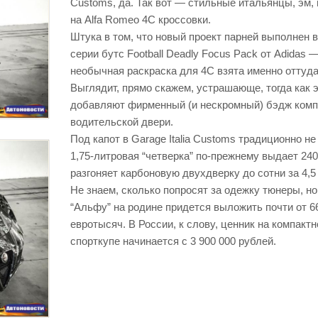
Customs, да. Так вот — стильные итальянцы, эм,
на Alfa Romeo 4C кроссовки.
Штука в том, что новый проект парней выполнен в
серии бутс Football Deadly Focus Pack от Adidas 
необычная раскраска для 4C взята именно оттуда
Выглядит, прямо скажем, устрашающе, тогда как 
добавляют фирменный (и нескромный) бэдж комп
водительской двери.
Под капот в Garage Italia Customs традиционно не
1,75-литровая “четверка” по-прежнему выдает 240
разгоняет карбоновую двухдверку до сотни за 4,5
Не знаем, сколько попросят за одежку тюнеры, но
“Альфу” на родине придется выложить почти от 6
евротысяч. В России, к слову, ценник на компактн
спорткупе начинается с 3 900 000 рублей.