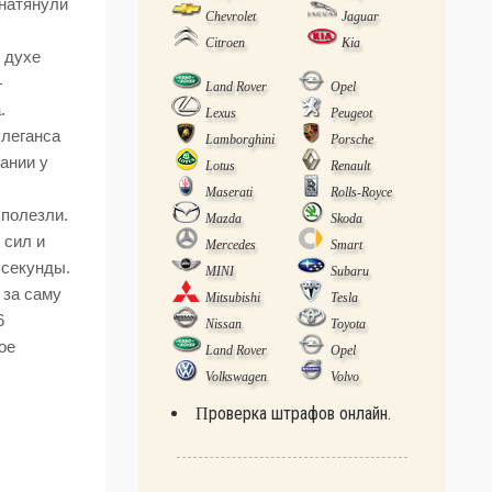
 натянули
Chevrolet
Jaguar
Citroen
Kia
 духе
—
Land Rover
Opel
.
Lexus
Peugeot
элеганса
Lamborghini
Porsche
ании у
Lotus
Renault
Maserati
Rolls-Royce
 полезли.
Mazda
Skoda
 сил и
Mercedes
Smart
 секунды.
MINI
Subaru
 за саму
Mitsubishi
Tesla
6
Nissan
Toyota
ое
Land Rover
Opel
Volkswagen
Volvo
Проверка штрафов онлайн.