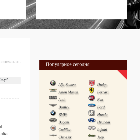
аспечатать
Популярное сегодня
бку?
Alfa Romeo
Dodge
Aston Martin
Ferrari
Audi
Fiat
Bentley
Ford
BMW
Honda
Bugatti
Hyundai
ы
Cadillac
Infiniti
alia
Chrysler
Jeep