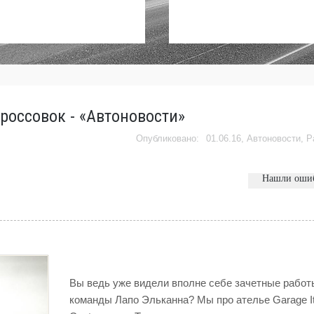
россовок - «Автоновости»
01.06.16,
Автоновости
,
Р
Нашли оши
Вы ведь уже видели вполне себе зачетные работ
команды Лапо Эльканна? Мы про ателье Garage It