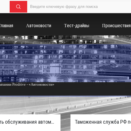
Главная
Автоновости
Тест-драйвы
Происшествия
пании Prodrive - «Автоновости»
России с бензиновым мотором - «Тюнинг и автоспорт»
Стоимость обслуживания автомобилей в России вырастет из-за дефицита кадров