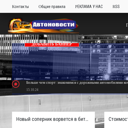
Контакты
Общие правила
РЕКЛАМА У НАС
RSS
ДОБАВИТЬ БАННЕР
Больше чем спорт: знакомимся с дорожными автомобилями ком
15.10.24
Тюнинг Mitsubishi Eclipse. Самый быстрый передний привод 
24.10.23
Новый соперник ворвется в битву пикапов: Sinotruk S7 с дизелем и 4×4 готовят к старту в России