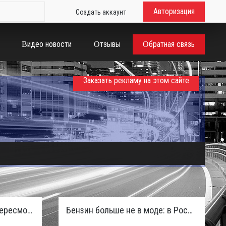
Авторизация
Создать аккаунт
Видео новости
Отзывы
Обратная связь
Заказать рекламу на этом сайте
Таможенная служба РФ пересмотрела правила ввоза машин из ЕАЭС и начисляет пени покупателям
Бензин больше не в моде: в России зафиксирован взрывной отказ от двигателей внутреннего сгорания