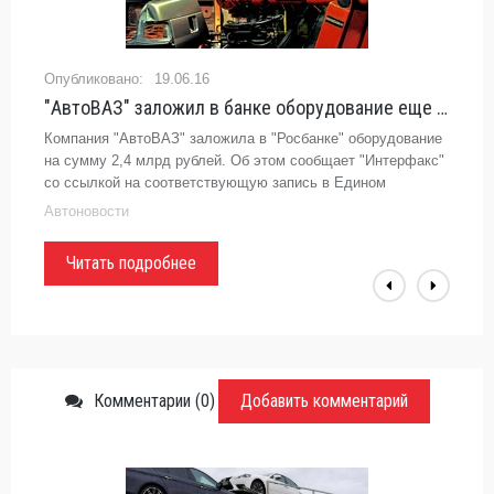
19.06.16
"АвтоВАЗ" заложил в банке оборудование еще на 2,4 млрд рублей -
Компания "АвтоВАЗ" заложила в "Росбанке" оборудование
на сумму 2,4 млрд рублей. Об этом сообщает "Интерфакс"
со ссылкой на соответствующую запись в Едином
федеральном реестре сведений о фактах
Автоновости
Читать подробнее
Комментарии (0)
Добавить комментарий