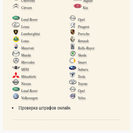
Chevrolet
Jaguar
Citroen
Kia
Land Rover
Opel
Lexus
Peugeot
Lamborghini
Porsche
Lotus
Renault
Maserati
Rolls-Royce
Mazda
Skoda
Mercedes
Smart
MINI
Subaru
Mitsubishi
Tesla
Nissan
Toyota
Land Rover
Opel
Volkswagen
Volvo
Проверка штрафов онлайн.