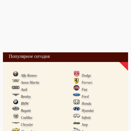
Популярное сегодня
Alfa Romeo
Dodge
Aston Martin
Ferrari
Audi
Fiat
Bentley
Ford
BMW
Honda
Bugatti
Hyundai
Cadillac
Infiniti
Chrysler
Jeep