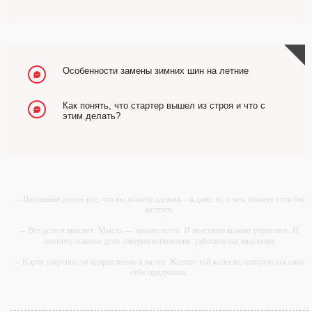
Особенности замены зимних шин на летние
Как понять, что стартер вышел из строя и что с
этим делать?
-- Начинайте делать все, что вы можете сделать – и даже то, о чем можете хотя бы
мечтать.
-- Все дело в мыслях. Мысль — начало всего. И мыслями можно управлять. И
поэтому главное дело совершенствования: работать над мыслями.
-- Идите уверенно по направлению к мечте. Живите той жизнью, которую вы сами
себе придумали.
-- Самое большое богатство — это ум. Самая большая нищета — глупость. Из
всех страхов самый пугающий — самолюбование.