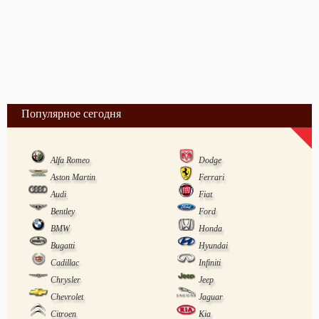
Популярное сегодня
Alfa Romeo
Dodge
Aston Martin
Ferrari
Audi
Fiat
Bentley
Ford
BMW
Honda
Bugatti
Hyundai
Cadillac
Infiniti
Chrysler
Jeep
Chevrolet
Jaguar
Citroen
Kia