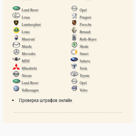
Land Rover
Opel
Lexus
Peugeot
Lamborghini
Porsche
Lotus
Renault
Maserati
Rolls-Royce
Mazda
Skoda
Mercedes
Smart
MINI
Subaru
Mitsubishi
Tesla
Nissan
Toyota
Land Rover
Opel
Volkswagen
Volvo
Проверка штрафов онлайн.