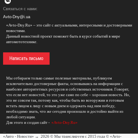
Связаться с нами:
Avto-Dny@i.ua
«Avto-Dny.Ru» – это сайт с актуальными, интересными и достоверными
новостями.
Данный новостной проект поможет быть в курсе событий в мире
автомототехнике.
Написать письмо
Мы отбираем только самые полезные материалы, публикуем
исключительно достоверные факты, основываясь на информации с
наиболее авторитетных ресурсов и собственных источников. Говорят,
что если нет новостей, то это уже само по себе – хорошая новость. Но,
это не совсем так, потому как, чтобы быть во всеоружии и готовым
встать лицом к лицу с новым днем и одержать над ним победу,
необходимо знать, что же сегодня произошло и достойно выйти из
любой ситуации.
Для этого и создан сайт -
«Avto-Dny.Ru»
...
«Авто - Новости»
→
2026
© Мы транслируем с 2015 года © «Avto-