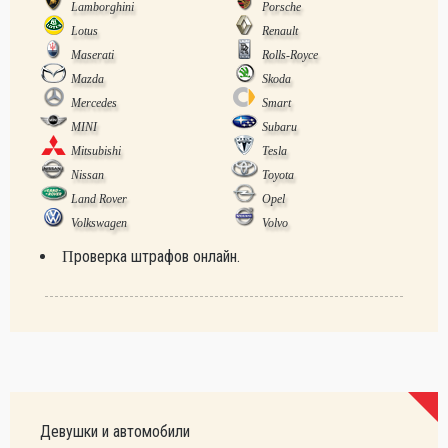
Lamborghini
Porsche
Lotus
Renault
Maserati
Rolls-Royce
Mazda
Skoda
Mercedes
Smart
MINI
Subaru
Mitsubishi
Tesla
Nissan
Toyota
Land Rover
Opel
Volkswagen
Volvo
Проверка штрафов онлайн.
Девушки и автомобили