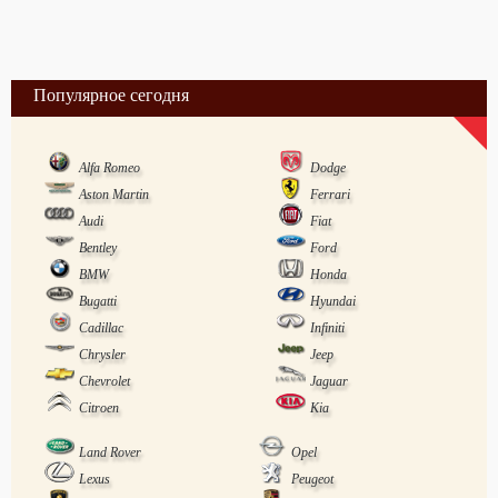
Популярное сегодня
Alfa Romeo
Dodge
Aston Martin
Ferrari
Audi
Fiat
Bentley
Ford
BMW
Honda
Bugatti
Hyundai
Cadillac
Infiniti
Chrysler
Jeep
Chevrolet
Jaguar
Citroen
Kia
Land Rover
Opel
Lexus
Peugeot