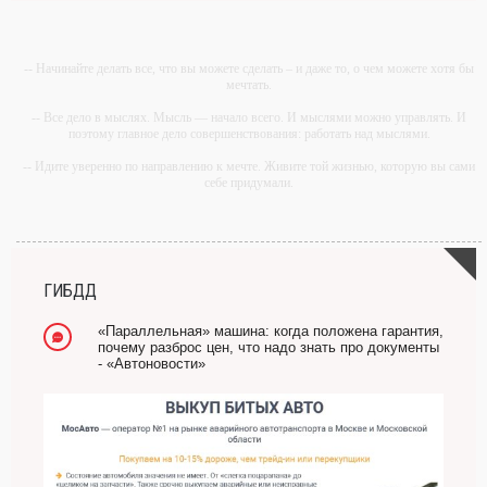
-- Начинайте делать все, что вы можете сделать – и даже то, о чем можете хотя бы
мечтать.
-- Все дело в мыслях. Мысль — начало всего. И мыслями можно управлять. И
поэтому главное дело совершенствования: работать над мыслями.
-- Идите уверенно по направлению к мечте. Живите той жизнью, которую вы сами
себе придумали.
-- Самое большое богатство — это ум. Самая большая нищета — глупость. Из
всех страхов самый пугающий — самолюбование.
-- Лучшее, что можно сделать с хорошим советом, это пропустить его мимо ушей.
Он никогда не бывает полезен никому, кроме того, кто его дал.
ГИБДД
-- Люблю давать советы и очень не люблю, когда их дают мне.
«Параллельная» машина: когда положена гарантия,
почему разброс цен, что надо знать про документы
- «Автоновости»