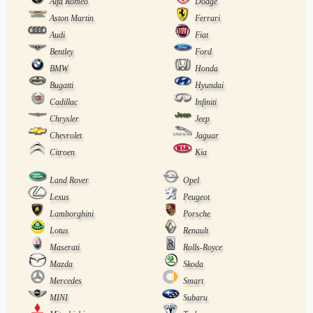
Alfa Romeo
Dodge
Aston Martin
Ferrari
Audi
Fiat
Bentley
Ford
BMW
Honda
Bugatti
Hyundai
Cadillac
Infiniti
Chrysler
Jeep
Chevrolet
Jaguar
Citroen
Kia
Land Rover
Opel
Lexus
Peugeot
Lamborghini
Porsche
Lotus
Renault
Maserati
Rolls-Royce
Mazda
Skoda
Mercedes
Smart
MINI
Subaru