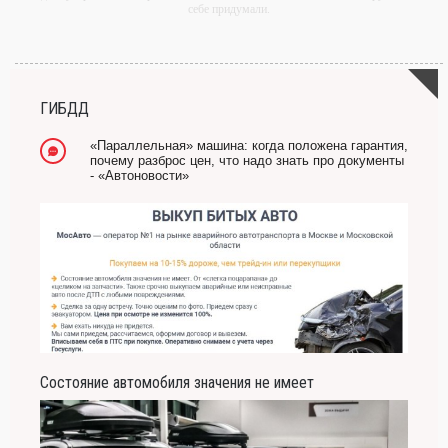
себе придумали.
-- Самое большое богатство — это ум. Самая большая нищета — глупость. Из
всех страхов самый пугающий — самолюбование.
-- Лучшее, что можно сделать с хорошим советом, это пропустить его мимо ушей.
Он никогда не бывает полезен никому, кроме того, кто его дал.
ГИБДД
-- Люблю давать советы и очень не люблю, когда их дают мне.
«Параллельная» машина: когда положена гарантия,
почему разброс цен, что надо знать про документы
- «Автоновости»
Состояние автомобиля значения не имеет