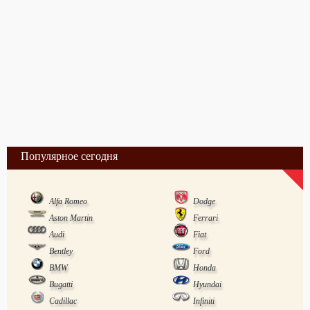
Популярное сегодня
Alfa Romeo
Dodge
Aston Martin
Ferrari
Audi
Fiat
Bentley
Ford
BMW
Honda
Bugatti
Hyundai
Cadillac
Infiniti