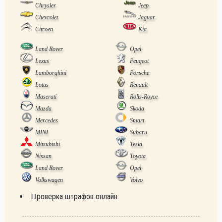
Chrysler
Jeep
Chevrolet
Jaguar
Citroen
Kia
Land Rover
Opel
Lexus
Peugeot
Lamborghini
Porsche
Lotus
Renault
Maserati
Rolls-Royce
Mazda
Skoda
Mercedes
Smart
MINI
Subaru
Mitsubishi
Tesla
Nissan
Toyota
Land Rover
Opel
Volkswagen
Volvo
Проверка штрафов онлайн.