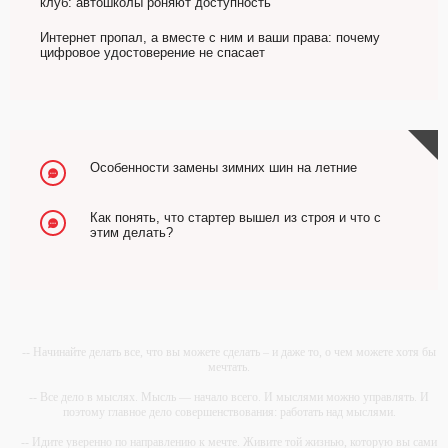
клуб: автошколы роняют доступность
Интернет пропал, а вместе с ним и ваши права: почему
цифровое удостоверение не спасает
Особенности замены зимних шин на летние
Как понять, что стартер вышел из строя и что с
этим делать?
-- Начинайте делать все, что вы можете сделать – и даже то, о чем можете хотя бы
мечтать.
-- Все дело в мыслях. Мысль — начало всего. И мыслями можно управлять. И
поэтому главное дело совершенствования: работать над мыслями.
-- Идите уверенно по направлению к мечте. Живите той жизнью, которую вы сами