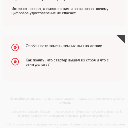
Интернет пропал, а вместе с ним и ваши права: почему
цифровое удостоверение не спасает
Особенности замены зимних шин на летние
Как понять, что стартер вышел из строя и что с
этим делать?
-- Начинайте делать все, что вы можете сделать – и даже то, о чем можете хотя бы
мечтать.
-- Все дело в мыслях. Мысль — начало всего. И мыслями можно управлять. И
поэтому главное дело совершенствования: работать над мыслями.
-- Идите уверенно по направлению к мечте. Живите той жизнью, которую вы сами