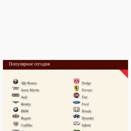
Популярное сегодня
Alfa Romeo
Dodge
Aston Martin
Ferrari
Audi
Fiat
Bentley
Ford
BMW
Honda
Bugatti
Hyundai
Cadillac
Infiniti