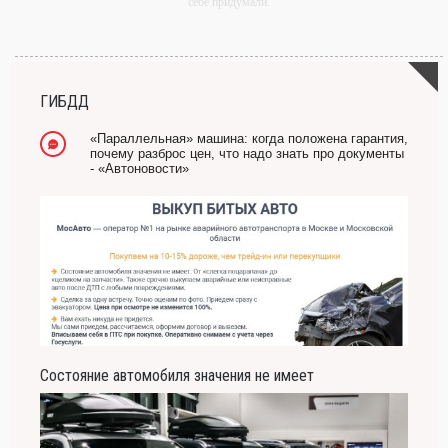
себе придумали.
-- Самое большое богатство — это ум. Самая большая нищета — глупость. Из
всех страхов самый пугающий — самолюбование.
-- Лучшее, что можно сделать с хорошим советом, это пропустить его мимо ушей.
Он никогда не бывает полезен никому, кроме того, кто его дал.
ГИБДД
-- Люблю давать советы и очень не люблю, когда их дают мне.
«Параллельная» машина: когда положена гарантия,
почему разброс цен, что надо знать про документы
- «Автоновости»
Состояние автомобиля значения не имеет