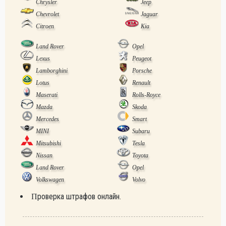
Chrysler
Jeep
Chevrolet
Jaguar
Citroen
Kia
Land Rover
Opel
Lexus
Peugeot
Lamborghini
Porsche
Lotus
Renault
Maserati
Rolls-Royce
Mazda
Skoda
Mercedes
Smart
MINI
Subaru
Mitsubishi
Tesla
Nissan
Toyota
Land Rover
Opel
Volkswagen
Volvo
Проверка штрафов онлайн.