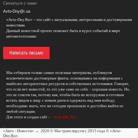
Связаться с нами:
Avto-Dny@i.ua
«Avto-Dny.Ru» – это сайт с актуальными, интересными и достоверными
новостями.
Данный новостной проект поможет быть в курсе событий в мире
автомототехнике.
Написать письмо
Мы отбираем только самые полезные материалы, публикуем
исключительно достоверные факты, основываясь на информации с
наиболее авторитетных ресурсов и собственных источников. Говорят,
что если нет новостей, то это уже само по себе – хорошая новость. Но,
это не совсем так, потому как, чтобы быть во всеоружии и готовым
встать лицом к лицу с новым днем и одержать над ним победу,
необходимо знать, что же сегодня произошло и достойно выйти из
любой ситуации.
Для этого и создан сайт -
«Avto-Dny.Ru»
...
«Авто - Новости»
→
2026
© Мы транслируем с 2015 года © «Avto-
Dny.Ru».