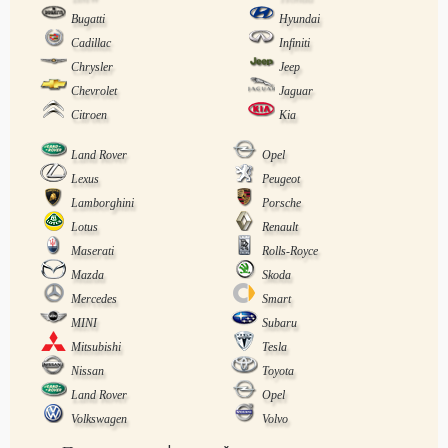
Bugatti
Hyundai
Cadillac
Infiniti
Chrysler
Jeep
Chevrolet
Jaguar
Citroen
Kia
Land Rover
Opel
Lexus
Peugeot
Lamborghini
Porsche
Lotus
Renault
Maserati
Rolls-Royce
Mazda
Skoda
Mercedes
Smart
MINI
Subaru
Mitsubishi
Tesla
Nissan
Toyota
Land Rover
Opel
Volkswagen
Volvo