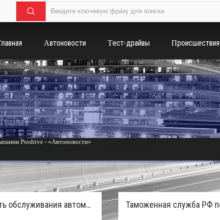
Главная
Автоновости
Тест-драйвы
Происшествия
пании Prodrive - «Автоновости»
России с бензиновым мотором - «Тюнинг и автоспорт»
Стоимость обслуживания автомобилей в России вырастет из-за дефицита кадров