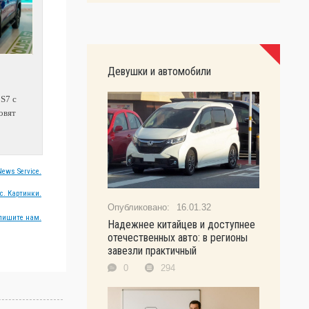
Девушки и автомобили
 S7 с
овят
ews Service.
с. Картинки.
16.01.32
пишите нам.
Надежнее китайцев и доступнее
отечественных авто: в регионы
завезли практичный
0
294