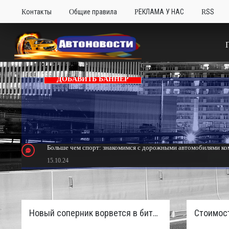
Контакты
Общие правила
РЕКЛАМА У НАС
RSS
ДОБАВИТЬ БАННЕР
Больше чем спорт: знакомимся с дорожными автомобилями ком
15.10.24
Тюнинг Mitsubishi Eclipse. Самый быстрый передний привод 
24.10.23
Новый соперник ворвется в битву пикапов: Sinotruk S7 с дизелем и 4×4 готовят к старту в России