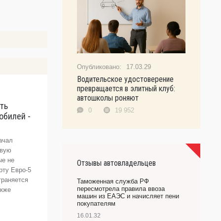
17.03.29
Водительское удостоверение
превращается в элитный клуб:
автошколы роняют
ть
В
0
19 952
обилей -
с
С
д
начал
п
рвую
2
ые не
Отзывы автовладельцев
рту Евро-5
А
траняется
Таможенная служба РФ
пересмотрела правила ввоза
акже
машин из ЕАЭС и начисляет пени
покупателям
16.01.32