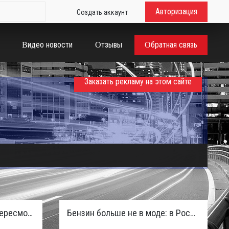
Авторизация
Создать аккаунт
Видео новости
Отзывы
Обратная связь
Заказать рекламу на этом сайте
Таможенная служба РФ пересмотрела правила ввоза машин из ЕАЭС и начисляет пени покупателям
Бензин больше не в моде: в России зафиксирован взрывной отказ от двигателей внутреннего сгорания