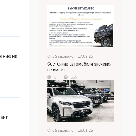
рение не
17.09.25
Состояние автомобиля значения
не имеет
0
555
авил
16.01.25