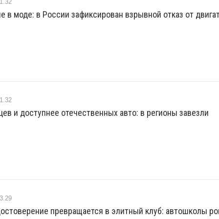
1.32
е в моде: в России зафиксирован взрывной отказ от двига
1.32
ев и доступнее отечественных авто: в регионы завезли
3.29
достоверение превращается в элитный клуб: автошколы р