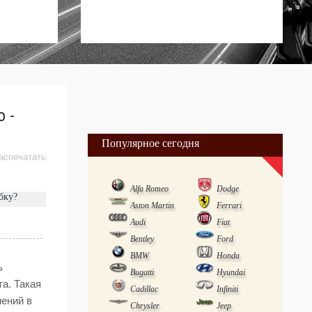
 -
Популярное сегодня
аспечатать
Alfa Romeo
Dodge
бку?
Aston Martin
Ferrari
Audi
Fiat
Bentley
Ford
BMW
Honda
ь
Bugatti
Hyundai
а. Такая
Cadillac
Infiniti
ений в
Chrysler
Jeep