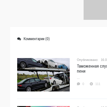
Комментарии (0)
16.0
Таможенная слу
пени
...
0
111