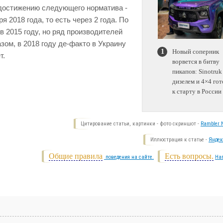
о достижению следующего норматива -
я 2018 года, то есть через 2 года. По
в 2015 году, но ряд производителей
зом, в 2018 году де-факто в Украину
Новый соперник
т.
ворвется в битву
пикапов: Sinotruk
дизелем и 4×4 гот
к старту в России
Цитирование статьи, картинки - фото скриншот -
Rambler N
Иллюстрация к статье -
Яндек
Общие правила
Есть вопросы.
поведения на сайте.
На