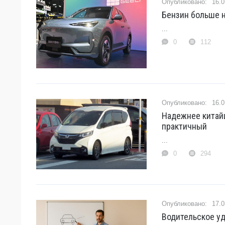
16.0
Бензин больше н
...
0
112
16.0
Надежнее китайц
практичный
...
0
294
17.0
Водительское у