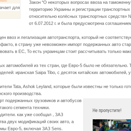
Закон “О некоторых вопросах ввоза на таможенн
территорию Украины и регистрации транспортных
относительно колёсных транспортных средств» 
от 6.07.2012 г. и была предусмотрена соглашение
щен ввоз и легализация автотранспорта, который не соответству
е-факто, в страну уже невозможен импорт подержанных авто ста
твовать в ЕС, То есть украинцам стоит рассчитывать только ма
х автомобилей из тех стран, где Евро-5 было не обязательно. Т
елей: иранская Saipa Tibo, с десяток китайских автомобилей, 
тели Tata, Ashok Leyland, которые были известны не только го
нского производства.
орт подержанных грузовиков и автобусов
такого сегмента техники.
Не пропустите!
дители. как уже сообщал , ЗАЗ
ва двух модификаций своих авто, а
мы Евро-5, включая ЗАЗ Sens.