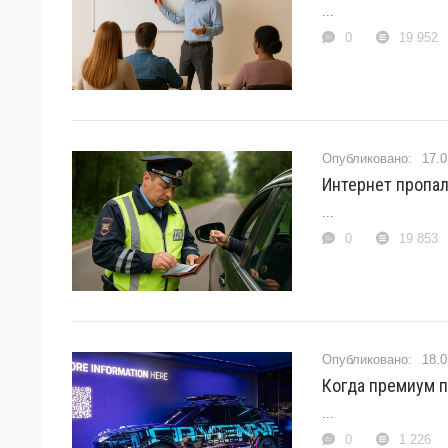
...
0
19 952
17.0
Интернет пропал
...
0
19 853
18.0
Когда премиум п
...
0
1 226