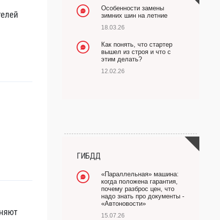
Особенности замены
телей
зимних шин на летние
18.03.26
Как понять, что стартер
вышел из строя и что с
этим делать?
12.02.26
ГИБДД
«Параллельная» машина:
когда положена гарантия,
почему разброс цен, что
надо знать про документы -
«Автоновости»
оняют
15.07.26