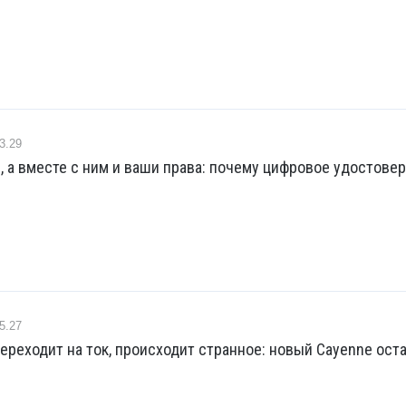
3.29
, а вместе с ним и ваши права: почему цифровое удостове
5.27
ереходит на ток, происходит странное: новый Cayenne ост