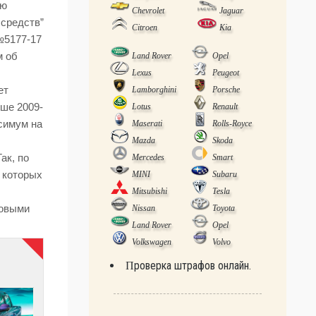
ую
Chevrolet
Jaguar
 средств”
Citroen
Kia
№5177-17
м об
Land Rover
Opel
Lexus
Peugeot
ет
Lamborghini
Porsche
рше 2009-
Lotus
Renault
ксимум на
Maserati
Rolls-Royce
Mazda
Skoda
ак, по
Mercedes
Smart
у которых
MINI
Subaru
Mitsubishi
Tesla
товыми
Nissan
Toyota
Land Rover
Opel
Volkswagen
Volvo
Проверка штрафов онлайн.