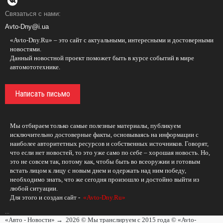
Связаться с нами:
Avto-Dny@i.ua
«Avto-Dny.Ru» – это сайт с актуальными, интересными и достоверными
новостями.
Данный новостной проект поможет быть в курсе событий в мире
автомототехнике.
Написать письмо
Мы отбираем только самые полезные материалы, публикуем
исключительно достоверные факты, основываясь на информации с
наиболее авторитетных ресурсов и собственных источников. Говорят,
что если нет новостей, то это уже само по себе – хорошая новость. Но,
это не совсем так, потому как, чтобы быть во всеоружии и готовым
встать лицом к лицу с новым днем и одержать над ним победу,
необходимо знать, что же сегодня произошло и достойно выйти из
любой ситуации.
Для этого и создан сайт -
«Avto-Dny.Ru»
...
«Авто - Новости»
→
2026
© Мы транслируем с 2015 года © «Avto-