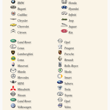
BMW
Honda
Bugatti
Hyundai
Cadillac
Infiniti
Chrysler
Jeep
Chevrolet
Jaguar
Citroen
Kia
Land Rover
Opel
Lexus
Peugeot
Lamborghini
Porsche
Lotus
Renault
Maserati
Rolls-Royce
Mazda
Skoda
Mercedes
Smart
MINI
Subaru
Mitsubishi
Tesla
Nissan
Toyota
Land Rover
Opel
Volkswagen
Volvo