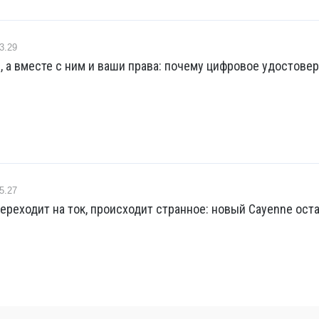
3.29
, а вместе с ним и ваши права: почему цифровое удостове
5.27
ереходит на ток, происходит странное: новый Cayenne ост