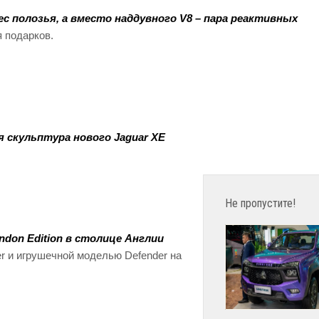
с полозья, а вместо наддувного V8 – пара реактивных
 подарков.
 скульптура нового Jaguar XE
Не пропустите!
don Edition в столице Англии
r и игрушечной моделью Defender на