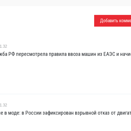
Добавить комм
1.32
жба РФ пересмотрела правила ввоза машин из ЕАЭС и начи
1.32
е в моде: в России зафиксирован взрывной отказ от двига