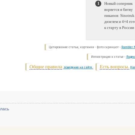
Новый соперник
ворвется в битву
пикапов: Sinotruk
дизелем и 4×4 гот
к старту в России
Цитирование статьи, картинки - фото скриншот -
Rambler N
Иллюстрация к статье -
Яндек
Общие правила
Есть вопросы.
поведения на сайте.
На
илась