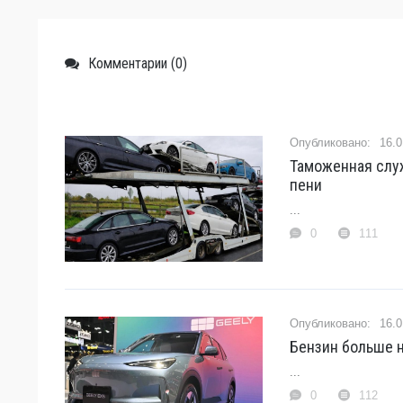
Комментарии (0)
16.0
Таможенная слу
пени
...
0
111
16.0
Бензин больше н
...
0
112