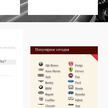
аспечатать
Популярное сегодня
бку?
Alfa Romeo
Dodge
Aston Martin
Ferrari
Audi
Fiat
Bentley
Ford
BMW
Honda
Bugatti
Hyundai
Cadillac
Infiniti
Chrysler
Jeep