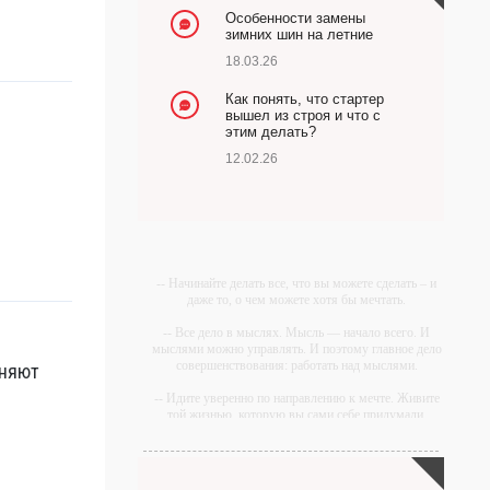
Особенности замены
зимних шин на летние
18.03.26
Как понять, что стартер
вышел из строя и что с
этим делать?
12.02.26
-- Начинайте делать все, что вы можете сделать – и
даже то, о чем можете хотя бы мечтать.
-- Все дело в мыслях. Мысль — начало всего. И
мыслями можно управлять. И поэтому главное дело
совершенствования: работать над мыслями.
оняют
-- Идите уверенно по направлению к мечте. Живите
той жизнью, которую вы сами себе придумали.
-- Самое большое богатство — это ум. Самая
большая нищета — глупость. Из всех страхов самый
пугающий — самолюбование.