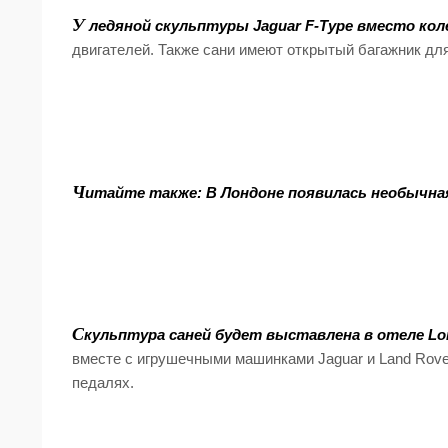
У
ледяной скульптуры Jaguar F-Type вместо коле
двигателей. Также сани имеют
открытый
багажник
для
Ч
итайте также: В Лондоне появилась необычная
С
кульптура саней будет выставлена в отеле Lon
вместе с игрушечными машинками Jaguar и Land Rove
педалях.