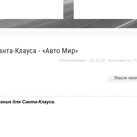
анта-Клауса - «Авто Мир»
21.12.15,
Автоновости
,
Р
Нашли оши
ения для Санта-Клауса.