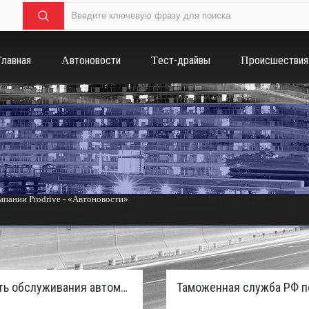
Главная
Автоновости
Тест-драйвы
Происшествия
пании Prodrive - «Автоновости»
России с бензиновым мотором - «Тюнинг и автоспорт»
Стоимость обслуживания автомобилей в России вырастет из-за дефицита кадров