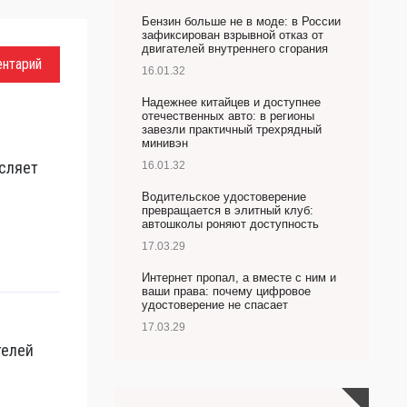
Бензин больше не в моде: в России
зафиксирован взрывной отказ от
двигателей внутреннего сгорания
ентарий
16.01.32
Надежнее китайцев и доступнее
отечественных авто: в регионы
завезли практичный трехрядный
минивэн
сляет
16.01.32
Водительское удостоверение
превращается в элитный клуб:
автошколы роняют доступность
17.03.29
Интернет пропал, а вместе с ним и
ваши права: почему цифровое
удостоверение не спасает
17.03.29
телей