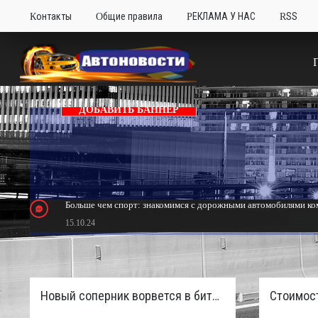
Контакты
Общие правила
РЕКЛАМА У НАС
RSS
ДОБАВИТЬ БАННЕР
Больше чем спорт: знакомимся с дорожными автомобилями ком
15.10.24
Тюнинг Mitsubishi Eclipse. Самый быстрый передний привод 
24.10.23
Новый соперник ворвется в битву пикапов: Sinotruk S7 с дизелем и 4×4 готовят к старту в России