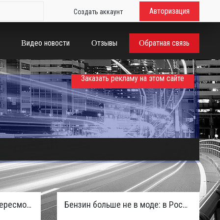
Авторизация
Создать аккаунт
Видео новости
Отзывы
Обратная связь
Заказать рекламу на этом сайте
Таможенная служба РФ пересмотрела правила ввоза машин из ЕАЭС и начисляет пени покупателям
Бензин больше не в моде: в России зафиксирован взрывной отказ от двигателей внутреннего сгорания