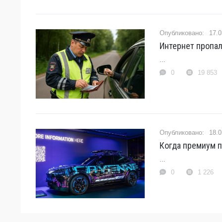
17.0
Интернет пропал
...
0
19 853
18.0
Когда премиум п
...
0
1 226