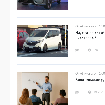
16.0
Надежнее китайц
практичный
...
0
294
17.0
Водительское у
...
0
19 952