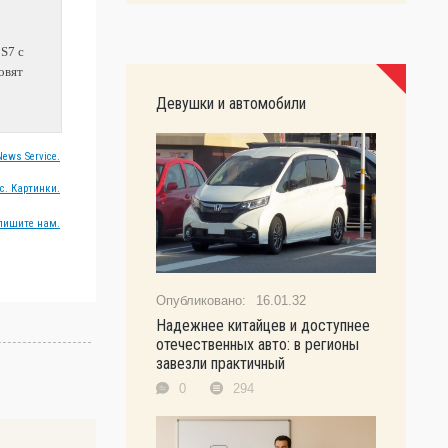
 S7 с
овят
Девушки и автомобили
ews Service.
с. Картинки.
пишите нам.
16.01.32
Надежнее китайцев и доступнее
отечественных авто: в регионы
завезли практичный
0
294