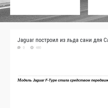
Jaguar построил из льда сани для С
0
480
М
одель Jaguar F-Type стала средством передвиж