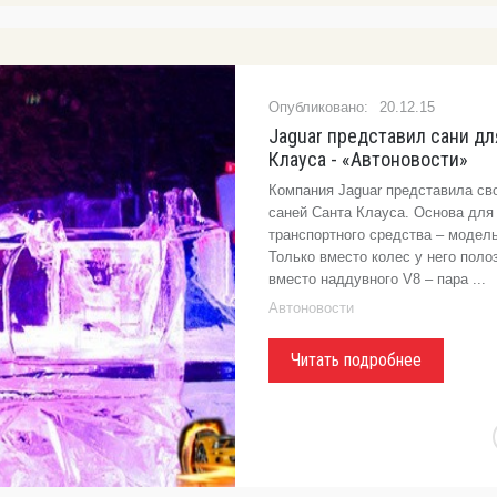
20.12.15
Jaguar представил сани дл
Клауса - «Автоновости»
Компания Jaguar представила св
саней Санта Клауса. Основа для
транспортного средства – модель
Только вместо колес у него полоз
вместо наддувного V8 – пара ...
Автоновости
Читать подробнее