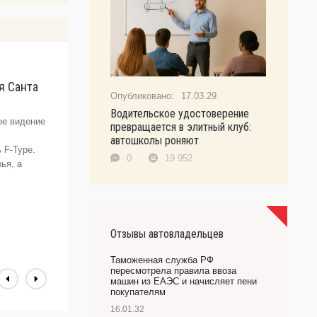
я Санта
J
17.03.29
А
Водительское удостоверение
э
ое видение
превращается в элитный клуб:
Б
автошколы роняют
 F-Type.
н
0
19 952
ья, а
А
э
L
с
п
Отзывы автовладельцев
А
Таможенная служба РФ
пересмотрела правила ввоза
машин из ЕАЭС и начисляет пени
покупателям
16.01.32