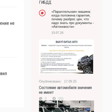
ГИБДД
-- Лучшее, что можно сделать с хорошим советом,
это пропустить его мимо ушей. Он никогда не бывает
«Параллельная» машина:
полезен никому, кроме того, кто его дал.
когда положена гарантия,
почему разброс цен, что
-- Люблю давать советы и очень не люблю, когда их
рение не
надо знать про документы -
дают мне.
«Автоновости»
15.07.26
авил
17.09.25
Состояние автомобиля значения
не имеет
0
555