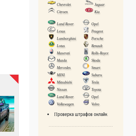
Chevrolet
Jaguar
Citroen
Kia
Land Rover
Opel
Lexus
Peugeot
Lamborghini
Porsche
Lotus
Renault
Maserati
Rolls-Royce
Mazda
Skoda
Mercedes
Smart
MINI
Subaru
Mitsubishi
Tesla
Nissan
Toyota
Land Rover
Opel
Volkswagen
Volvo
Проверка штрафов онлайн.