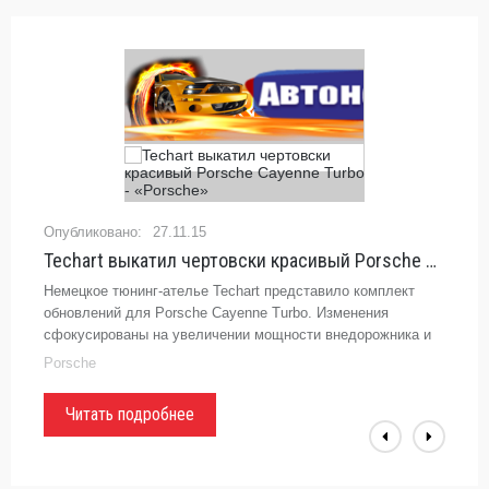
27.11.15
Techart выкатил чертовски красивый Porsche Cayenne Turbo - «Porsche»
Немецкое тюнинг-ателье Techart представило комплект
обновлений для Porsche Cayenne Turbo. Изменения
сфокусированы на увеличении мощности внедорожника и
придания ему более агрессивного дизайна. По части ...
Porsche
Читать подробнее