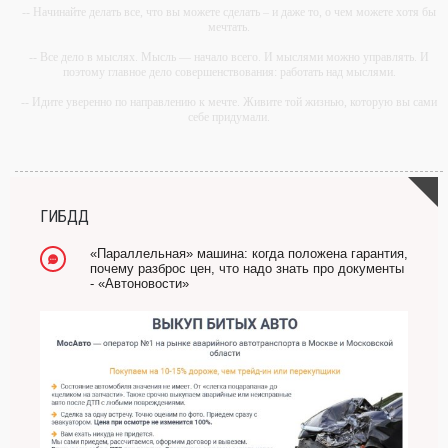
-- Начинайте делать все, что вы можете сделать – и даже то, о чем можете хотя бы
мечтать.
-- Все дело в мыслях. Мысль — начало всего. И мыслями можно управлять. И
поэтому главное дело совершенствования: работать над мыслями.
-- Идите уверенно по направлению к мечте. Живите той жизнью, которую вы сами
себе придумали.
-- Самое большое богатство — это ум. Самая большая нищета — глупость. Из
всех страхов самый пугающий — самолюбование.
-- Лучшее, что можно сделать с хорошим советом, это пропустить его мимо ушей.
Он никогда не бывает полезен никому, кроме того, кто его дал.
ГИБДД
-- Люблю давать советы и очень не люблю, когда их дают мне.
«Параллельная» машина: когда положена гарантия,
почему разброс цен, что надо знать про документы
- «Автоновости»