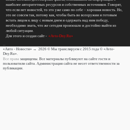
наиболее авторитетных ресурсов и собственных источников. Говорят,
что если нет новостей, то это уже само по себе – хорошая новость. Но,
это не совсем так, потому как, чтобы быть во всеоружии и готовым
встать лицом к лицу с новым днем и одержать над ним победу,
необходимо знать, что же сегодня произошло и достойно выйти из
любой ситуации.
Для этого и создан сайт -
«Avto-Dny.Ru»
...
«Авто - Новости»
→
2026
© Мы транслируем с 2015 года © «Avto-
Dny.Ru».
Все права
защищены. Все материалы публикуют на сайте гости и
пользоватили сайта. Администрация сайта не несет ответственности за
публикации.