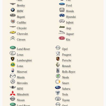
Bentley
Ford
BMW
Honda
Bugatti
Hyundai
Cadillac
Infiniti
Chrysler
Jeep
Chevrolet
Jaguar
Citroen
Kia
Land Rover
Opel
Lexus
Peugeot
Lamborghini
Porsche
Lotus
Renault
Maserati
Rolls-Royce
Mazda
Skoda
Mercedes
Smart
MINI
Subaru
Mitsubishi
Tesla
Nissan
Toyota
Land Rover
Opel