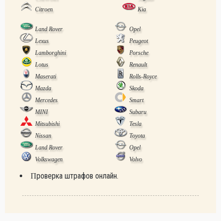
Citroen
Kia
Land Rover
Opel
Lexus
Peugeot
Lamborghini
Porsche
Lotus
Renault
Maserati
Rolls-Royce
Mazda
Skoda
Mercedes
Smart
MINI
Subaru
Mitsubishi
Tesla
Nissan
Toyota
Land Rover
Opel
Volkswagen
Volvo
Проверка штрафов онлайн.