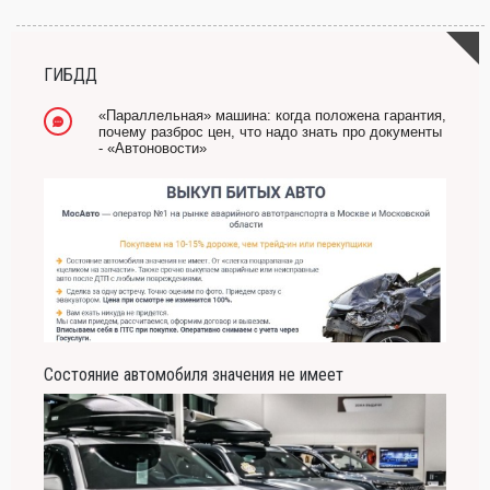
всех страхов самый пугающий — самолюбование.
-- Лучшее, что можно сделать с хорошим советом, это пропустить его мимо ушей.
Он никогда не бывает полезен никому, кроме того, кто его дал.
ГИБДД
-- Люблю давать советы и очень не люблю, когда их дают мне.
«Параллельная» машина: когда положена гарантия,
почему разброс цен, что надо знать про документы
- «Автоновости»
Состояние автомобиля значения не имеет