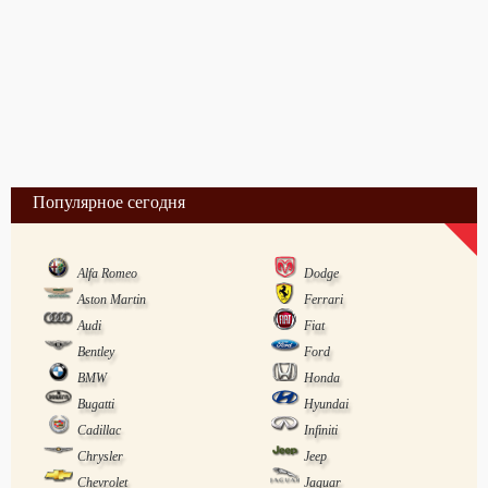
Популярное сегодня
Alfa Romeo
Dodge
Aston Martin
Ferrari
Audi
Fiat
Bentley
Ford
BMW
Honda
Bugatti
Hyundai
Cadillac
Infiniti
Chrysler
Jeep
Chevrolet
Jaguar