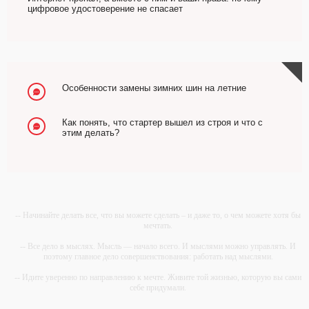
цифровое удостоверение не спасает
Особенности замены зимних шин на летние
Как понять, что стартер вышел из строя и что с
этим делать?
-- Начинайте делать все, что вы можете сделать – и даже то, о чем можете хотя бы
мечтать.
-- Все дело в мыслях. Мысль — начало всего. И мыслями можно управлять. И
поэтому главное дело совершенствования: работать над мыслями.
-- Идите уверенно по направлению к мечте. Живите той жизнью, которую вы сами
себе придумали.
-- Самое большое богатство — это ум. Самая большая нищета — глупость. Из