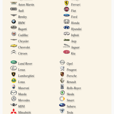
Aston Martin
Ferrari
Audi
Fiat
Bentley
Ford
BMW
Honda
Bugatti
Hyundai
Cadillac
Infiniti
Chrysler
Jeep
Chevrolet
Jaguar
Citroen
Kia
Land Rover
Opel
Lexus
Peugeot
Lamborghini
Porsche
Lotus
Renault
Maserati
Rolls-Royce
Mazda
Skoda
Mercedes
Smart
MINI
Subaru
Mitsubishi
Tesla