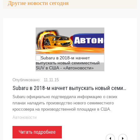
Другие новости сегодня
11.11.15
Subaru в 2018-м начнет выпускать новый семиместный SUV в США - «Автоновости»
Subaru официально подтвердила информацию о своих
планах наладить производство нового семиместного
кроссовера на производственной площадке в США.
Новинка, которая призвана заменить модель Tribeca,
Автоновости
встанет ...
Читать подробнее