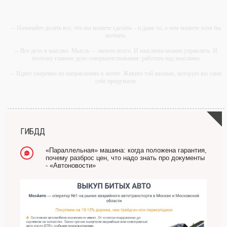
-- Начинайте делать все, что вы можете сделать – и даже то, о чем можете хотя бы
мечтать.
-- Все дело в мыслях. Мысль — начало всего. И мыслями можно управлять. И
поэтому главное дело совершенствования: работать над мыслями.
-- Идите уверенно по направлению к мечте. Живите той жизнью, которую вы сами
себе придумали.
-- Самое большое богатство — это ум. Самая большая нищета — глупость. Из
всех страхов самый пугающий — самолюбование.
-- Лучшее, что можно сделать с хорошим советом, это пропустить его мимо ушей.
Он никогда не бывает полезен никому, кроме того, кто его дал.
ГИБДД
-- Люблю давать советы и очень не люблю, когда их дают мне.
«Параллельная» машина: когда положена гарантия,
почему разброс цен, что надо знать про документы
- «Автоновости»