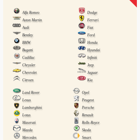
Alfa Romeo
Dodge
Aston Martin
Ferrari
Audi
Fiat
Bentley
Ford
BMW
Honda
Bugatti
Hyundai
Cadillac
Infiniti
Chrysler
Jeep
Chevrolet
Jaguar
Citroen
Kia
Land Rover
Opel
Lexus
Peugeot
Lamborghini
Porsche
Lotus
Renault
Maserati
Rolls-Royce
Mazda
Skoda
Mercedes
Smart