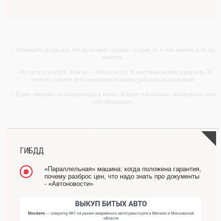
-- Начинайте делать все, что вы можете сделать – и даже то, о чем можете хотя бы
мечтать.
-- Все дело в мыслях. Мысль — начало всего. И мыслями можно управлять. И
поэтому главное дело совершенствования: работать над мыслями.
-- Идите уверенно по направлению к мечте. Живите той жизнью, которую вы сами
себе придумали.
-- Самое большое богатство — это ум. Самая большая нищета — глупость. Из
всех страхов самый пугающий — самолюбование.
-- Лучшее, что можно сделать с хорошим советом, это пропустить его мимо ушей.
Он никогда не бывает полезен никому, кроме того, кто его дал.
ГИБДД
-- Люблю давать советы и очень не люблю, когда их дают мне.
«Параллельная» машина: когда положена гарантия,
почему разброс цен, что надо знать про документы
- «Автоновости»