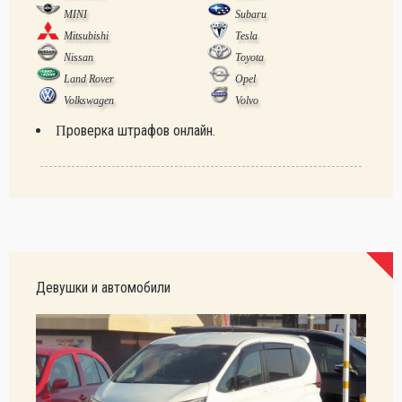
MINI
Subaru
Mitsubishi
Tesla
Nissan
Toyota
Land Rover
Opel
Volkswagen
Volvo
Проверка штрафов онлайн.
Девушки и автомобили