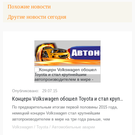
Похожие новости
Другие новости сегодня
29.07.15
Концерн Volkswagen обошел Toyota и стал крупнейшим автопроизводителем в мире -
По предварительным итогам первой половины 2015 года,
немецкий концерн Volkswagen стал крупнейшим
автопроизводителем в мире на три года раньше, чем
планировалось — VW реализовал 5,04 млн автомобилей за
Volkswagen / Toyota / Автомобильные аварии
шесть месяцев.