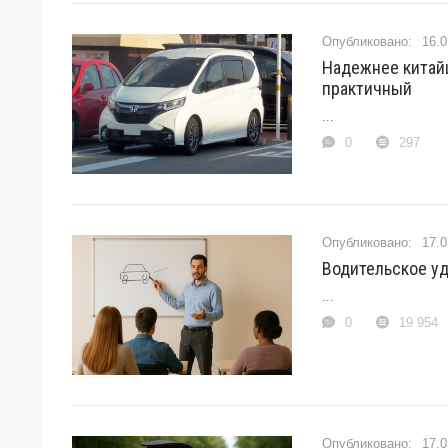
16.0
Надежнее китайц
практичный
...
0
297
17.0
Водительское у
...
0
19 954
17.0