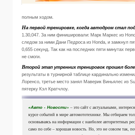
полным ходом.
Н
а первой тренировке, когда автодром стал под
1.30,047. За ним финишировали: Марк Маркес из Hon
следом за ними Дани Педроса из Honda, и замкнул пя
0,655 секунд. Так как на последних пяти минутах пе
не смоги.
В
торой этап утренних тренировок прошел более
результаты в турнирной таблице кардинально измени
Лоренсо, третье место занял Маверик Виньялес из S
пятерку Кэл Кратчлоу.
«
Авто
-
Новости
»
– это сайт с актуальными, интере
курсе событий в мире автомототехнике. Мы отбираем то
основываясь на информации с наиболее авторитетных ресу
само по себе – хорошая новость. Но, это не совсем так, 