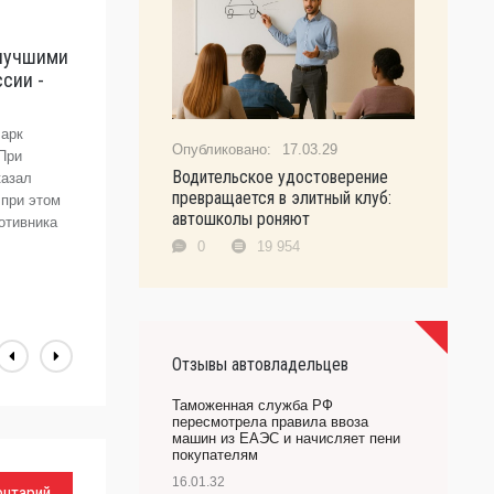
 лучшими
M
сии -
т
«
арк
Н
17.03.29
При
н
Водительское удостоверение
казал
п
превращается в элитный клуб:
при этом
т
автошколы роняют
ротивника
в
Х
0
19 954
А
Отзывы автовладельцев
Таможенная служба РФ
пересмотрела правила ввоза
машин из ЕАЭС и начисляет пени
покупателям
16.01.32
ентарий