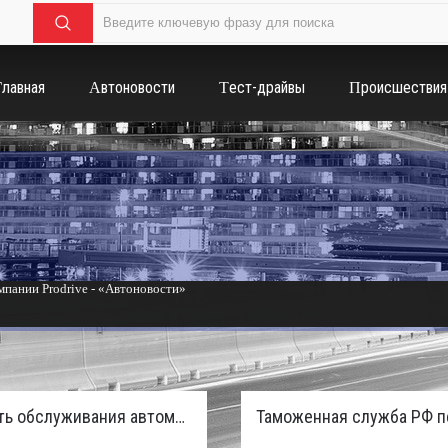
Главная
Автоновости
Тест-драйвы
Происшествия
пании Prodrive - «Автоновости»
России с бензиновым мотором - «Тюнинг и автоспорт»
Стоимость обслуживания автомобилей в России вырастет из-за дефицита кадров