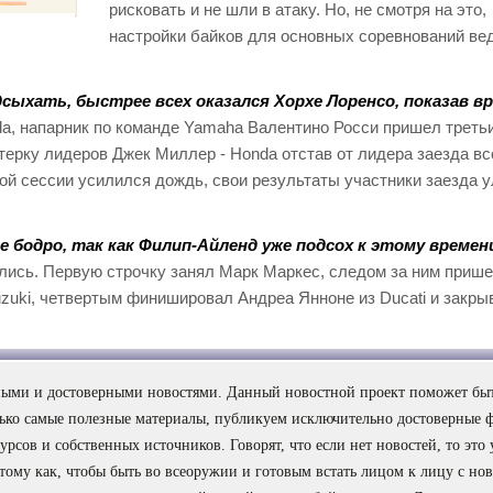
рисковать и не шли в атаку. Но, не смотря на это,
настройки байков для основных соревнований ве
сыхать, быстрее всех оказался Хорхе Лоренсо, показав в
da, напарник по команде Yamaha Валентино Росси пришел треть
терку лидеров Джек Миллер - Honda отстав от лидера заезда вс
рвой сессии усилился дождь, свои результаты участники заезда 
 бодро, так как Филип-Айленд уже подсох к этому времен
лись. Первую строчку занял Марк Маркес, следом за ним приш
uzuki, четвертым финишировал Андреа Янноне из Ducati и закры
сными и достоверными новостями. Данный новостной проект поможет быт
лько самые полезные материалы, публикуем исключительно достоверные 
рсов и собственных источников. Говорят, что если нет новостей, то это
потому как, чтобы быть во всеоружии и готовым встать лицом к лицу с но