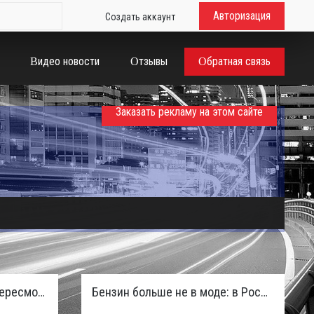
Авторизация
Создать аккаунт
Видео новости
Отзывы
Обратная связь
Заказать рекламу на этом сайте
Таможенная служба РФ пересмотрела правила ввоза машин из ЕАЭС и начисляет пени покупателям
Бензин больше не в моде: в России зафиксирован взрывной отказ от двигателей внутреннего сгорания