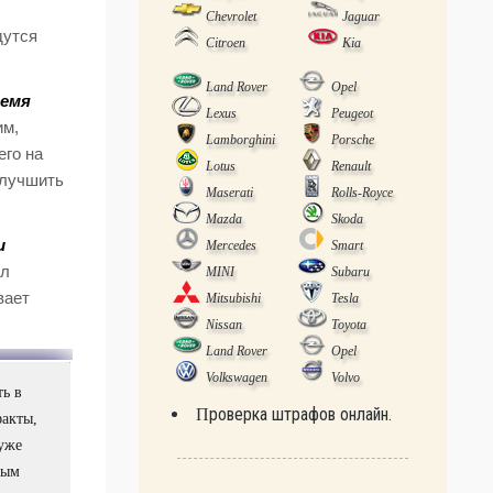
Chevrolet
Jaguar
дутся
Citroen
Kia
Land Rover
Opel
ремя
Lexus
Peugeot
им,
Lamborghini
Porsche
его на
Lotus
Renault
улучшить
Maserati
Rolls-Royce
Mazda
Skoda
и
Mercedes
Smart
ел
MINI
Subaru
вает
Mitsubishi
Tesla
Nissan
Toyota
Land Rover
Opel
Volkswagen
Volvo
ь в
Проверка штрафов онлайн.
факты,
 уже
вым