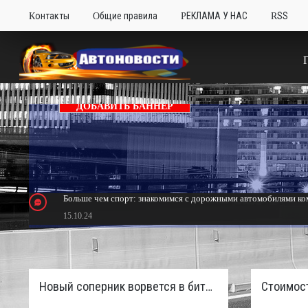
Контакты
Общие правила
РЕКЛАМА У НАС
RSS
ДОБАВИТЬ БАННЕР
Больше чем спорт: знакомимся с дорожными автомобилями ком
15.10.24
Тюнинг Mitsubishi Eclipse. Самый быстрый передний привод 
24.10.23
Новый соперник ворвется в битву пикапов: Sinotruk S7 с дизелем и 4×4 готовят к старту в России