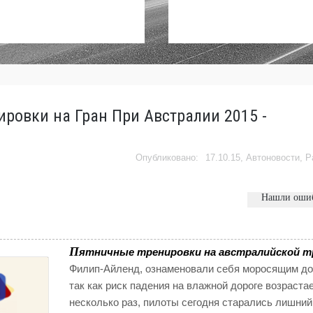
ировки на Гран При Австралии 2015 -
17.10.15,
Автоновости
,
Р
Нашли оши
П
ятничные тренировки на австралийской т
Филип-Айленд, ознаменовали себя моросящим д
так как риск падения на влажной дороге возрастае
несколько раз, пилоты сегодня старались лишний