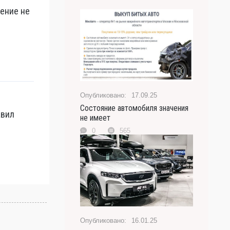
рение не
17.09.25
Состояние автомобиля значения
авил
не имеет
0
565
16.01.25