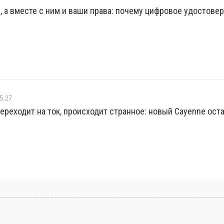
, а вместе с ним и ваши права: почему цифровое удостове
5.27
ереходит на ток, происходит странное: новый Cayenne ост