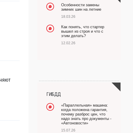
Особенности замены
зимних шин на летние
18.03.26
Как понять, что стартер
вышел из строя и что с
этим делать?
12.02.26
оняют
ГИБДД
«Параллельная» машина:
когда положена гарантия,
почему разброс цен, что
надо знать про документы -
«Автоновости»
15.07.26