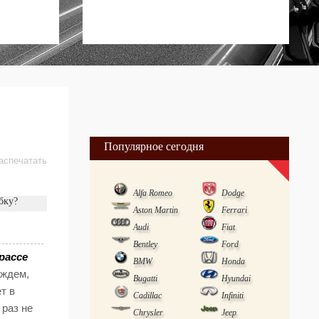
Популярное сегодня
аспечатать
Alfa Romeo
Dodge
бку?
Aston Martin
Ferrari
Audi
Fiat
Bentley
Ford
рассе
BMW
Honda
ождем,
Bugatti
Hyundai
т в
Cadillac
Infiniti
 раз не
Chrysler
Jeep