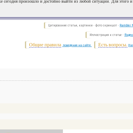
же сегодня произошло и достойно выйти из любой ситуации. Для этого и
Цитирование статьи, картинки - фото скриншот -
Rambler N
Иллюстрация к статье -
Яндек
Общие правила
Есть вопросы.
поведения на сайте.
На