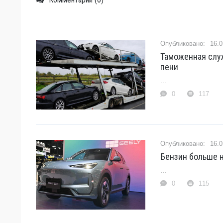
16.0
Таможенная слу
пени
...
0
117
16.0
Бензин больше н
...
0
115