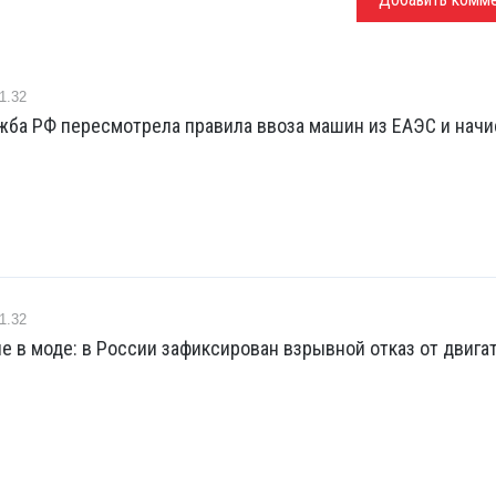
1.32
жба РФ пересмотрела правила ввоза машин из ЕАЭС и начи
1.32
е в моде: в России зафиксирован взрывной отказ от двига