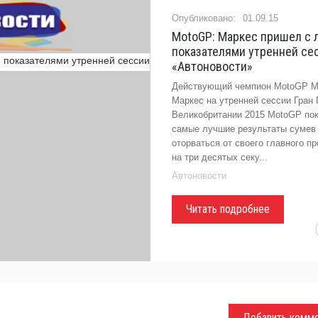
01.09.15
MotoGP: Маркес пришел с
показателями утренней сес
«Автоновости»
Действующий чемпион MotoGP М
Маркес на утренней сессии Гран 
Великобритании 2015 MotoGP по
самые лучшие результаты сумев 
оторваться от своего главного п
на три десятых секу...
Автоновости
Читать подробнее
Добавить комм