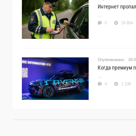
Интернет пропал
...
0
19 854
18.0
Когда премиум п
...
0
1 238