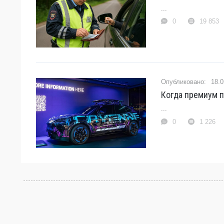
...
0
19 853
18.0
Когда премиум п
...
0
1 226