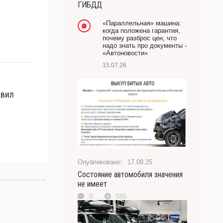
ГИБДД
-- Лучшее, что можно сделать с хорошим советом,
это пропустить его мимо ушей. Он никогда не бывает
«Параллельная» машина:
полезен никому, кроме того, кто его дал.
когда положена гарантия,
почему разброс цен, что
-- Люблю давать советы и очень не люблю, когда их
надо знать про документы -
дают мне.
«Автоновости»
15.07.26
авил
17.09.25
Состояние автомобиля значения
не имеет
0
555