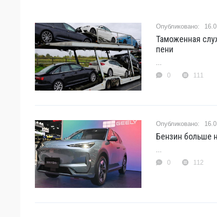
16.0
Таможенная слу
пени
...
0
111
16.0
Бензин больше н
...
0
112