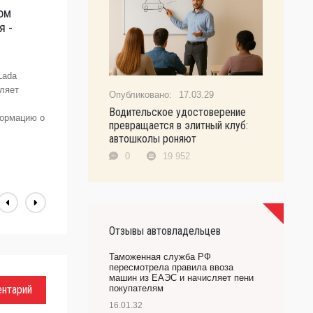
ом
"
я -
п
G
©
Lada
о
оляет
с
17.03.29
с
Водительское удостоверение
формацию о
п
превращается в элитный клуб:
п
автошколы роняют
А
0
19 952
Отзывы автовладельцев
Таможенная служба РФ
пересмотрела правила ввоза
машин из ЕАЭС и начисляет пени
ентарий
покупателям
16.01.32