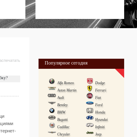
аспечатать
Популярное сегодня
бку?
Alfa Romeo
Dodge
Aston Martin
Ferrari
Audi
Fiat
Bentley
Ford
BMW
Honda
щи
Bugatti
Hyundai
кциями
Cadillac
Infiniti
тернет-
Chrysler
Jeep