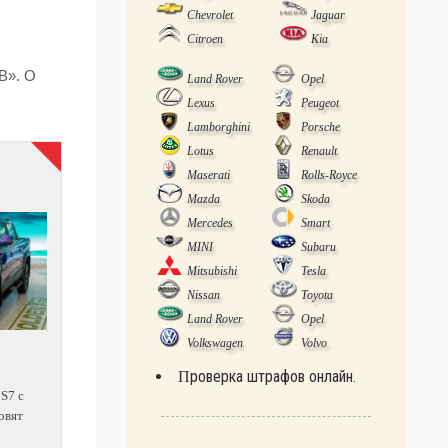
Chevrolet
Jaguar
Citroen
Kia
В». О
Land Rover
Opel
Lexus
Peugeot
Lamborghini
Porsche
Lotus
Renault
Maserati
Rolls-Royce
Mazda
Skoda
Mercedes
Smart
MINI
Subaru
Mitsubishi
Tesla
Nissan
Toyota
Land Rover
Opel
Volkswagen
Volvo
Проверка штрафов онлайн.
 S7 с
овят