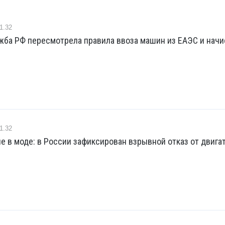
1.32
жба РФ пересмотрела правила ввоза машин из ЕАЭС и начи
1.32
е в моде: в России зафиксирован взрывной отказ от двига