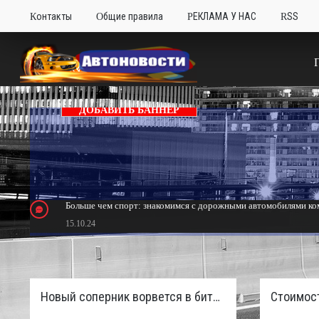
Контакты
Общие правила
РЕКЛАМА У НАС
RSS
ДОБАВИТЬ БАННЕР
Больше чем спорт: знакомимся с дорожными автомобилями ком
15.10.24
Тюнинг Mitsubishi Eclipse. Самый быстрый передний привод 
24.10.23
Новый соперник ворвется в битву пикапов: Sinotruk S7 с дизелем и 4×4 готовят к старту в России