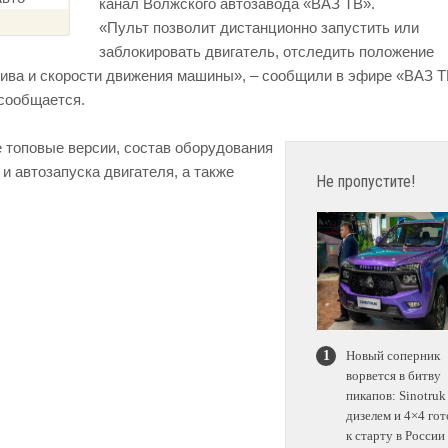
канал Волжского автозавода «ВАЗ ТВ».
«Пульт позволит дистанционно запустить или
заблокировать двигатель, отследить положение
лива и скорости движения машины», – сообщили в эфире «ВАЗ Т
 сообщается.
е топовые версии, состав оборудования
и автозапуска двигателя, а также
Не пропустите!
Новый соперник
ворвется в битву
пикапов: Sinotruk
дизелем и 4×4 гот
к старту в России