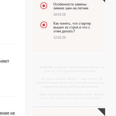
Особенности замены
зимних шин на летние
18.03.26
Как понять, что стартер
вышел из строя и что с
этим делать?
12.02.26
оняют
-- Начинайте делать все, что вы можете сделать – и
даже то, о чем можете хотя бы мечтать.
-- Все дело в мыслях. Мысль — начало всего. И
мыслями можно управлять. И поэтому главное дело
совершенствования: работать над мыслями.
-- Идите уверенно по направлению к мечте. Живите
той жизнью, которую вы сами себе придумали.
-- Самое большое богатство — это ум. Самая
большая нищета — глупость. Из всех страхов самый
рение не
пугающий — самолюбование.