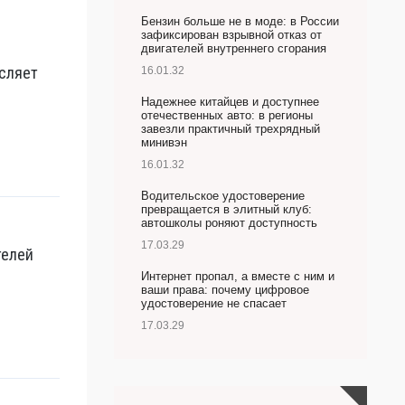
Бензин больше не в моде: в России
зафиксирован взрывной отказ от
двигателей внутреннего сгорания
сляет
16.01.32
Надежнее китайцев и доступнее
отечественных авто: в регионы
завезли практичный трехрядный
минивэн
16.01.32
Водительское удостоверение
превращается в элитный клуб:
автошколы роняют доступность
17.03.29
телей
Интернет пропал, а вместе с ним и
ваши права: почему цифровое
удостоверение не спасает
17.03.29