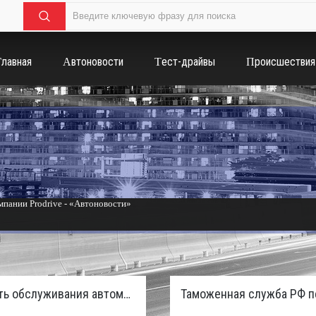
Главная
Автоновости
Тест-драйвы
Происшествия
пании Prodrive - «Автоновости»
России с бензиновым мотором - «Тюнинг и автоспорт»
Стоимость обслуживания автомобилей в России вырастет из-за дефицита кадров