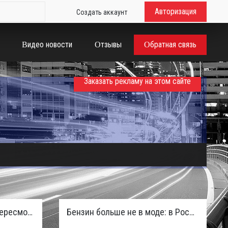
Авторизация
Создать аккаунт
Видео новости
Отзывы
Обратная связь
Заказать рекламу на этом сайте
Таможенная служба РФ пересмотрела правила ввоза машин из ЕАЭС и начисляет пени покупателям
Бензин больше не в моде: в России зафиксирован взрывной отказ от двигателей внутреннего сгорания