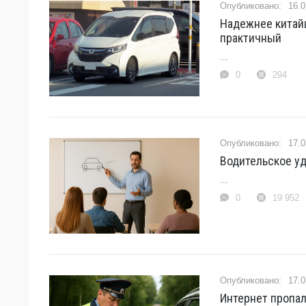
16.0
Надежнее китайц
практичный
...
0
294
17.0
Водительское у
...
0
19 952
17.0
Интернет пропал