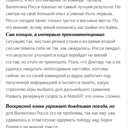
Лоренсо, а вот его напарник по команде Yamaha,
Валентино Росси показал не самый лучший результат. Не
смотря на свой большой опыт и умение быть первым,
Росси сегодня занял только третье и восьмые места. По
его мнению, всему виной оказались настройки его байка.
С
ам гонщик, в интервью прокомментировал
ситуацию так, жесткая резина утром и во время второй
сессии повела себя не так, как ожидалось, Росси ожидал,
что результат улучшится когда перейдет на мягкий
состав, но этого не произошло. Пока, что Доктору так и не
удалось нащупать необходимые настойки, поэтому
сейчас он со своей командной усердно работает над
полученной информацией и пытается понять, какую
стратегию игры выбрать для дальнейшего сражения.
Развить резервную скорость в MotoGP, это очень сложно.
В
оскресной гонке угрожает дождливая погода, но
для Валентино Росси это не проблема, так как ему уже
удавалось в этом сезоне одержать победу над Хорхе
Лоренсо на мокрой трассе.