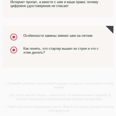
Интернет пропал, а вместе с ним и ваши права: почему
цифровое удостоверение не спасает
Особенности замены зимних шин на летние
Как понять, что стартер вышел из строя и что с
этим делать?
-- Начинайте делать все, что вы можете сделать – и даже то, о чем можете хотя бы
мечтать.
-- Все дело в мыслях. Мысль — начало всего. И мыслями можно управлять. И
поэтому главное дело совершенствования: работать над мыслями.
-- Идите уверенно по направлению к мечте. Живите той жизнью, которую вы сами
себе придумали.