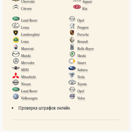
Chevrolet
Jaguar
Citroen
Kia
Land Rover
Opel
Lexus
Peugeot
Lamborghini
Porsche
Lotus
Renault
Maserati
Rolls-Royce
Mazda
Skoda
Mercedes
Smart
MINI
Subaru
Mitsubishi
Tesla
Nissan
Toyota
Land Rover
Opel
Volkswagen
Volvo
Проверка штрафов онлайн.