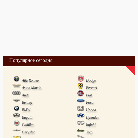
Популярное сегодня
Alfa Romeo
Dodge
Aston Martin
Ferrari
Audi
Fiat
Bentley
Ford
BMW
Honda
Bugatti
Hyundai
Cadillac
Infiniti
Chrysler
Jeep