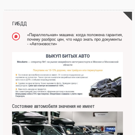
-- Самое большое богатство — это ум. Самая большая нищета — глупость. Из
всех страхов самый пугающий — самолюбование.
-- Лучшее, что можно сделать с хорошим советом, это пропустить его мимо ушей.
Он никогда не бывает полезен никому, кроме того, кто его дал.
ГИБДД
-- Люблю давать советы и очень не люблю, когда их дают мне.
«Параллельная» машина: когда положена гарантия,
почему разброс цен, что надо знать про документы
- «Автоновости»
Состояние автомобиля значения не имеет