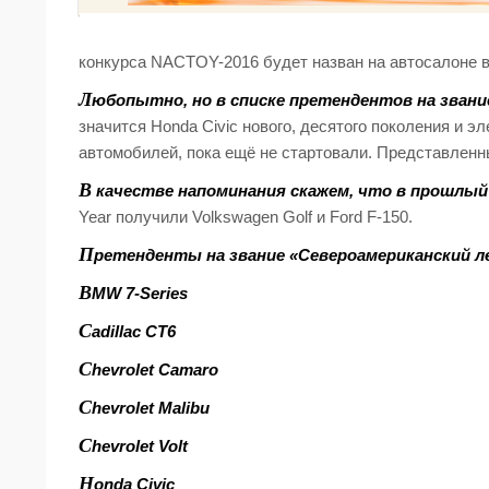
конкурса NACTOY-2016 будет назван на автосалоне в
Л
юбопытно, но в списке претендентов на зван
значится Honda Civic нового, десятого поколения и 
автомобилей, пока ещё не стартовали. Представленн
В
качестве напоминания скажем, что в прошлый раз
Year получили Volkswagen Golf и Ford F-150.
П
ретенденты на звание «Североамериканский ле
B
MW 7-Series
C
adillac CT6
C
hevrolet Camaro
C
hevrolet Malibu
C
hevrolet Volt
H
onda Civic