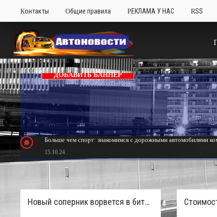
Контакты
Общие правила
РЕКЛАМА У НАС
RSS
ДОБАВИТЬ БАННЕР
Больше чем спорт: знакомимся с дорожными автомобилями ком
15.10.24
Тюнинг Mitsubishi Eclipse. Самый быстрый передний привод 
24.10.23
Новый соперник ворвется в битву пикапов: Sinotruk S7 с дизелем и 4×4 готовят к старту в России