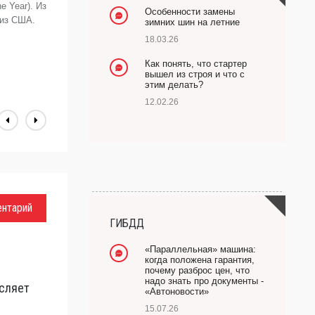
he Year). Из
«
Особенности замены
 из США.
в
зимних шин на летние
Tr
18.03.26
п
т
Как понять, что стартер
вышел из строя и что с
А
этим делать?
12.02.26
ентарий
ГИБДД
«Параллельная» машина:
когда положена гарантия,
почему разброс цен, что
надо знать про документы -
сляет
«Автоновости»
15.07.26