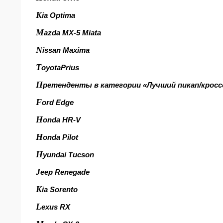
K
ia Optima
M
azda MX-5 Miata
N
issan Maxima
T
oyotaPrius
П
ретенденты в категории «Лучший пикап/кроссо
F
ord Edge
H
onda HR-V
H
onda Pilot
H
yundai Tucson
J
eep Renegade
K
ia Sorento
L
exus RX