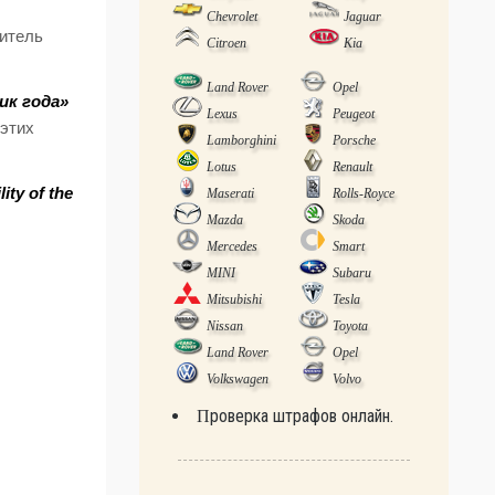
Chevrolet
Jaguar
дитель
Citroen
Kia
Land Rover
Opel
ик года»
Lexus
Peugeot
 этих
Lamborghini
Porsche
Lotus
Renault
ty of the
Maserati
Rolls-Royce
Mazda
Skoda
Mercedes
Smart
MINI
Subaru
Mitsubishi
Tesla
Nissan
Toyota
Land Rover
Opel
Volkswagen
Volvo
Проверка штрафов онлайн.