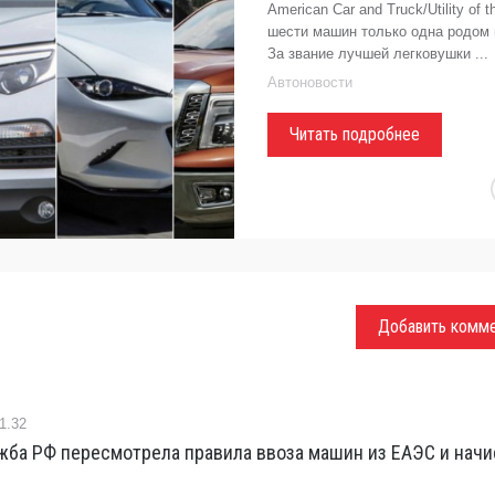
American Car and Truck/Utility of t
шести машин только одна родом
За звание лучшей легковушки ...
Автоновости
Читать подробнее
Добавить комм
1.32
жба РФ пересмотрела правила ввоза машин из ЕАЭС и начи