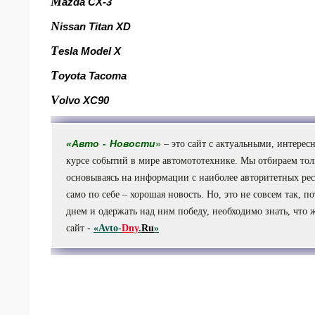
M
azda CX-3
N
issan Titan XD
T
esla Model X
T
oyota Tacoma
V
olvo XC90
«
Авто
-
Новости
»
– это сайт с актуальными, интере
курсе событий в мире автомототехнике. Мы отбираем то
основываясь на информации с наиболее авторитетных ресу
само по себе – хорошая новость. Но, это не совсем так, 
днем и одержать над ним победу, необходимо знать, что 
сайт -
«Avto-
Dny
.
Ru
»