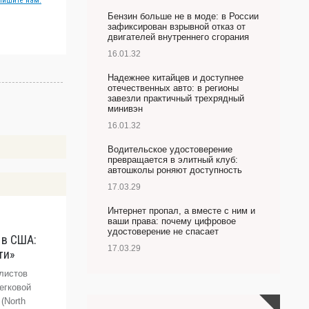
пишите нам.
Бензин больше не в моде: в России
зафиксирован взрывной отказ от
двигателей внутреннего сгорания
16.01.32
Надежнее китайцев и доступнее
отечественных авто: в регионы
завезли практичный трехрядный
минивэн
16.01.32
Водительское удостоверение
превращается в элитный клуб:
автошколы роняют доступность
17.03.29
Интернет пропал, а вместе с ним и
ваши права: почему цифровое
удостоверение не спасает
 в США:
А
17.03.29
ти»
п
«
листов
егковой
В
(North
п