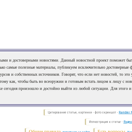
сными и достоверными новостями. Данный новостной проект поможет быт
лько самые полезные материалы, публикуем исключительно достоверные 
рсов и собственных источников. Говорят, что если нет новостей, то это
потому как, чтобы быть во всеоружии и готовым встать лицом к лицу с но
же сегодня произошло и достойно выйти из любой ситуации. Для этого и
Цитирование статьи, картинки - фото скриншот -
Rambler N
Иллюстрация к статье -
Яндек
Общие правила
Есть вопросы.