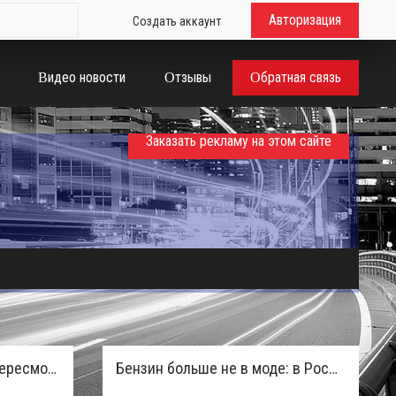
Авторизация
Создать аккаунт
Видео новости
Отзывы
Обратная связь
Заказать рекламу на этом сайте
Таможенная служба РФ пересмотрела правила ввоза машин из ЕАЭС и начисляет пени покупателям
Бензин больше не в моде: в России зафиксирован взрывной отказ от двигателей внутреннего сгорания