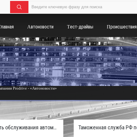
Главная
Автоновости
Тест-драйвы
Происшествия
пании Prodrive - «Автоновости»
России с бензиновым мотором - «Тюнинг и автоспорт»
Стоимость обслуживания автомобилей в России вырастет из-за дефицита кадров