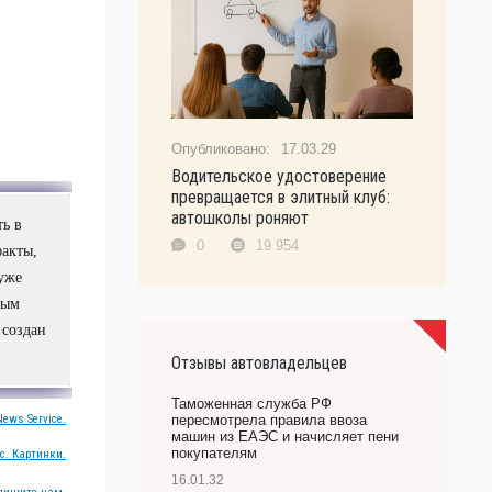
17.03.29
Водительское удостоверение
превращается в элитный клуб:
автошколы роняют
ь в
0
19 954
факты,
 уже
вым
 создан
Отзывы автовладельцев
Таможенная служба РФ
ews Service.
пересмотрела правила ввоза
машин из ЕАЭС и начисляет пени
покупателям
с. Картинки.
16.01.32