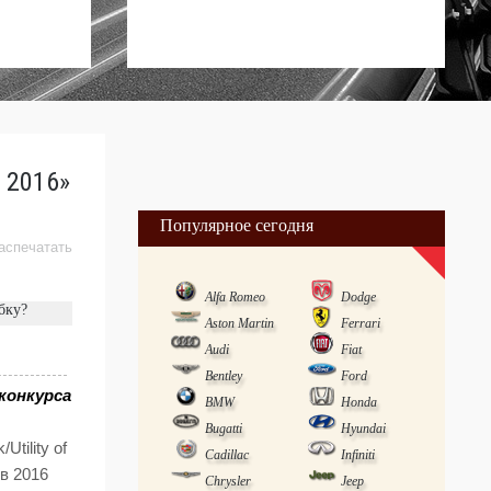
 2016»
Популярное сегодня
аспечатать
Alfa Romeo
Dodge
бку?
Aston Martin
Ferrari
Audi
Fiat
Bentley
Ford
конкурса
BMW
Honda
Bugatti
Hyundai
tility of
Cadillac
Infiniti
 в 2016
Chrysler
Jeep