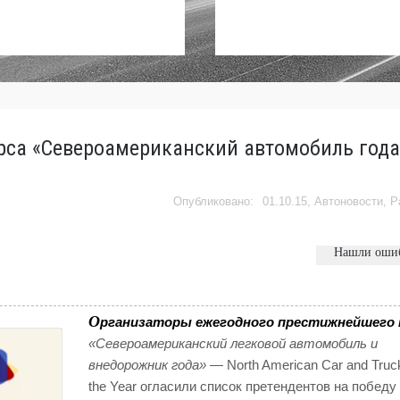
рса «Североамериканский автомобиль года
01.10.15,
Автоновости
,
Р
Нашли оши
О
рганизаторы ежегодного престижнейшего 
«Североамериканский легковой автомобиль и
внедорожник года»
— North American Car and Truck/U
the Year огласили список претендентов на победу