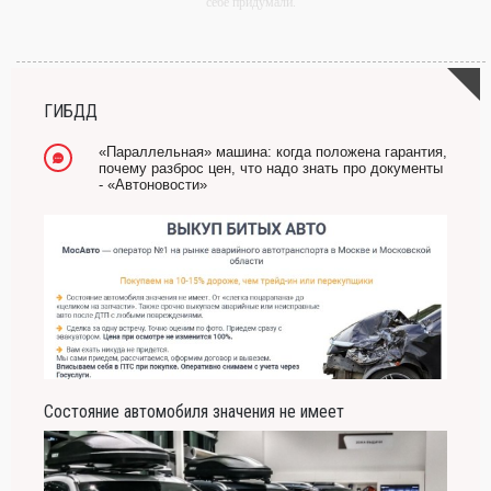
себе придумали.
-- Самое большое богатство — это ум. Самая большая нищета — глупость. Из
всех страхов самый пугающий — самолюбование.
-- Лучшее, что можно сделать с хорошим советом, это пропустить его мимо ушей.
Он никогда не бывает полезен никому, кроме того, кто его дал.
ГИБДД
-- Люблю давать советы и очень не люблю, когда их дают мне.
«Параллельная» машина: когда положена гарантия,
почему разброс цен, что надо знать про документы
- «Автоновости»
Состояние автомобиля значения не имеет