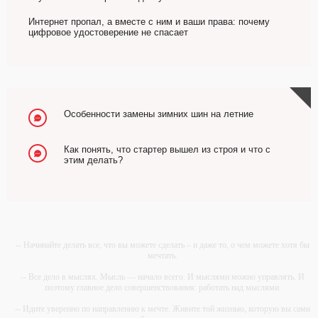
Интернет пропал, а вместе с ним и ваши права: почему
цифровое удостоверение не спасает
Особенности замены зимних шин на летние
Как понять, что стартер вышел из строя и что с
этим делать?
-- Начинайте делать все, что вы можете сделать – и даже то, о чем можете хотя бы
мечтать.
-- Все дело в мыслях. Мысль — начало всего. И мыслями можно управлять. И
поэтому главное дело совершенствования: работать над мыслями.
-- Идите уверенно по направлению к мечте. Живите той жизнью, которую вы сами