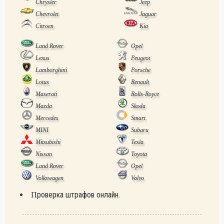
Chrysler
Jeep
Chevrolet
Jaguar
Citroen
Kia
Land Rover
Opel
Lexus
Peugeot
Lamborghini
Porsche
Lotus
Renault
Maserati
Rolls-Royce
Mazda
Skoda
Mercedes
Smart
MINI
Subaru
Mitsubishi
Tesla
Nissan
Toyota
Land Rover
Opel
Volkswagen
Volvo
Проверка штрафов онлайн.