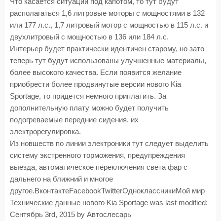
Что касается ситуации под капотом, то тут будут
располагаться 1,6 литровые моторы с мощностями в 132
или 177 л.с., 1,7 литровый мотор с мощностью в 115 л.с. и
двухлитровый с мощностью в 136 или 184 л.с.
Интерьер будет практически идентичен старому, но зато
теперь тут будут использованы улучшенные материалы,
более высокого качества. Если появится желание
приобрести более продвинутые версии нового Kia
Sportage, то придется немного приплатить. За
дополнительную плату можно будет получить
подогреваемые передние сидения, их
электрорегулировка.
Из новшеств по линии электроники тут следует выделить
систему экстренного торможения, предупреждения
выезда, автоматическое переключения света фар с
дальнего на ближний и многое
другое.ВконтактеFacebookTwitterОдноклассникиМой мир
Технические данные нового Kia Sportage
was last modified:
Сентябрь 3rd, 2015
by
Автослесарь