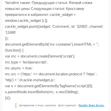
Читайте также:
Предыдущая статья: Renault снова
повысил цены
Следующая статья: Кроссовер
превратился в кабриолет
cackle_widget =
window.cackle_widget || [];
cackle_widget.push({widget: 'Comment', id: '32083', channel:
'11686'
});
document.getElementById('mc-container').innerHTML = '';
(function() {
var mc = document.createElement('script');
mc.type = 'text/jаvascript';
mc.async = true;
mc.src = ('https:' == document.location.protocol ? 'https' :
'http') + '://cackle.me/widget.js';
var s = document.getElementsByTagName('script')[0];
s.parentNode.insertBefore(mc, s.nextSibling);
})();
Цитирование статьи, картинки - фото скриншот -
Rambler News Service.