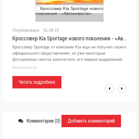
01.08.15
Кроссовер Kia Sportage нового поколения - «Автоновости»
Кроссовер Sportage от компании Kia еще не получил своего
официального представления, но уже некоторые
фотошпионы смогла запечатлеть его первые выдвижения
на улице. Все это произошло во время того, как
Автоновости
автомобиль проходил тесты
Читать подробнее
Комментарии (0)
Добавить комментарий