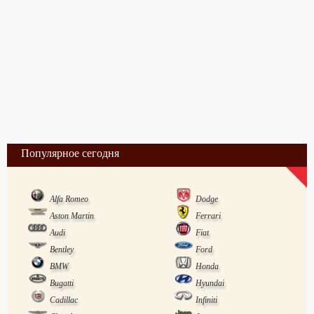
Популярное сегодня
Alfa Romeo
Dodge
Aston Martin
Ferrari
Audi
Fiat
Bentley
Ford
BMW
Honda
Bugatti
Hyundai
Cadillac
Infiniti