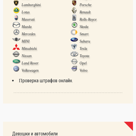
Lamborghini
Porsche
Lotus
Renault
Maserati
Rolls-Royce
Mazda
Skoda
Mercedes
Smart
MINI
Subaru
Mitsubishi
Tesla
Nissan
Toyota
Land Rover
Opel
Volkswagen
Volvo
Проверка штрафов онлайн.
Девушки и автомобили