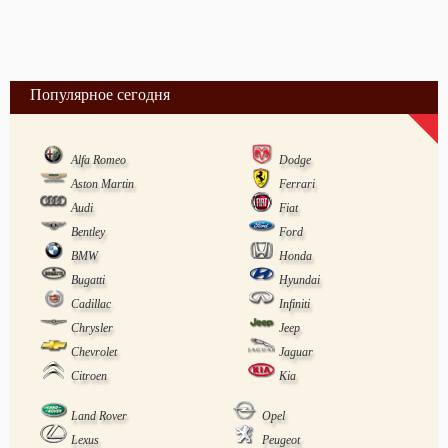
Популярное сегодня
Alfa Romeo
Dodge
Aston Martin
Ferrari
Audi
Fiat
Bentley
Ford
BMW
Honda
Bugatti
Hyundai
Cadillac
Infiniti
Chrysler
Jeep
Chevrolet
Jaguar
Citroen
Kia
Land Rover
Opel
Lexus
Peugeot