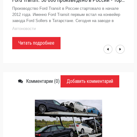
Производство Ford Тransit в России стартовало в начале
2012 года. Именно Ford Transit первым встал на конвейер
завода Ford Sollers в Татарстане. Сегодня на заводе в
Елабуге производится Ford Transit последнего, 4-го
Автоновости
поколения по
Читать подробнее
Комментарии (0)
Добавить комментарий