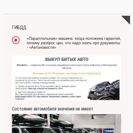
-- Самое большое богатство — это ум. Самая большая нищета — глупость. Из
всех страхов самый пугающий — самолюбование.
-- Лучшее, что можно сделать с хорошим советом, это пропустить его мимо ушей.
Он никогда не бывает полезен никому, кроме того, кто его дал.
ГИБДД
-- Люблю давать советы и очень не люблю, когда их дают мне.
«Параллельная» машина: когда положена гарантия,
почему разброс цен, что надо знать про документы
- «Автоновости»
Состояние автомобиля значения не имеет