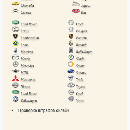
Chevrolet
Jaguar
Citroen
Kia
Land Rover
Opel
Lexus
Peugeot
Lamborghini
Porsche
Lotus
Renault
Maserati
Rolls-Royce
Mazda
Skoda
Mercedes
Smart
MINI
Subaru
Mitsubishi
Tesla
Nissan
Toyota
Land Rover
Opel
Volkswagen
Volvo
Проверка штрафов онлайн.