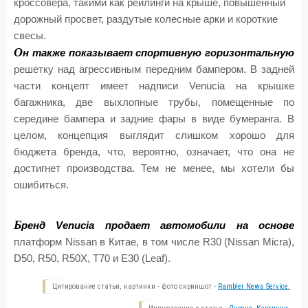
кроссовера, такими как рейлинги на крыше, повышенный
дорожный просвет, раздутые колесные арки и короткие
свесы.
О
н также показывает спортивную горизонтальную
решетку над агрессивным передним бампером. В задней
части концепт имеет надписи Venucia на крышке
багажника, две выхлопные трубы, помещенные по
середине бампера и задние фары в виде бумеранга. В
целом, концепция выглядит слишком хорошо для
бюджета бренда, что, вероятно, означает, что она не
достигнет производства. Тем не менее, мы хотели бы
ошибиться.
Б
ренд Venucia продает автомобили на основе
платформ Nissan в Китае, в том числе R30 (Nissan Micra),
D50, R50, R50X, T70 и E30 (Leaf).
Цитирование статьи, картинки - фото скриншот -
Rambler News Service.