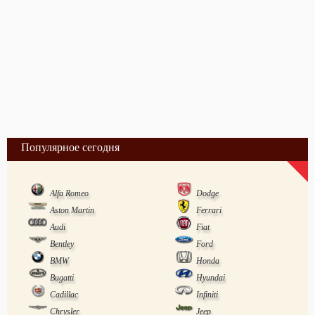
Популярное сегодня
Alfa Romeo
Dodge
Aston Martin
Ferrari
Audi
Fiat
Bentley
Ford
BMW
Honda
Bugatti
Hyundai
Cadillac
Infiniti
Chrysler
Jeep