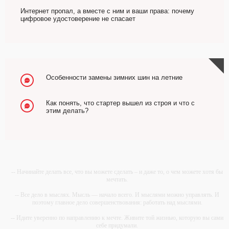
Интернет пропал, а вместе с ним и ваши права: почему
цифровое удостоверение не спасает
Особенности замены зимних шин на летние
Как понять, что стартер вышел из строя и что с
этим делать?
-- Начинайте делать все, что вы можете сделать – и даже то, о чем можете хотя бы
мечтать.
-- Все дело в мыслях. Мысль — начало всего. И мыслями можно управлять. И
поэтому главное дело совершенствования: работать над мыслями.
-- Идите уверенно по направлению к мечте. Живите той жизнью, которую вы сами
себе придумали.