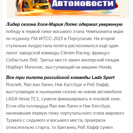
Л
идер сезона Хосе-Мария Лопес одержал уверенную
победу в первой гонке восьмого этапа
Чемпионата мира
по турингу FIA WTCC-2015
в Португалии. На второй
ступеньке пьедестала почёта расположился ещё один
пилот заводской команды Citroen Racing, француз
Себастьен Лёб. Третье место занял венгерский гонщик
Норберт Мичелис, выступающий на машине Honda.
В
се три пилота российской команды Lada Sport
Rosneft, Яап ван Лаген, Ник Катсбург и Роб Хафф,
выступающие в нынешнем сезоне на новом автомобиле
LADA Vesta TC1, сумели финишировать в очковой зоне.
Если оба голландца Яап ван Лаген и Ник Катсбург,
начинавшие первую гонку португальского этапа мирового
Туринга с седьмого и восьмого места, проиграла
относительно старта, то британец Роб Хафф сумел