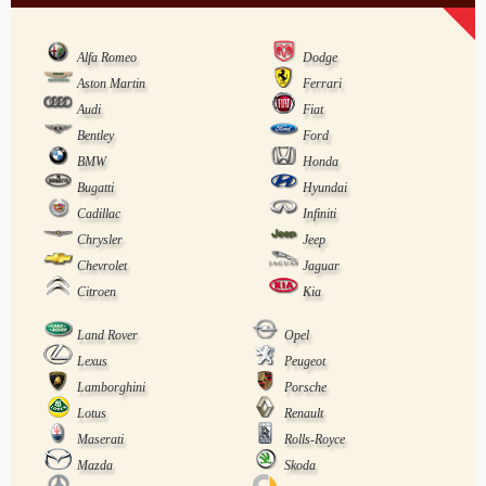
Alfa Romeo
Dodge
Aston Martin
Ferrari
Audi
Fiat
Bentley
Ford
BMW
Honda
Bugatti
Hyundai
Cadillac
Infiniti
Chrysler
Jeep
Chevrolet
Jaguar
Citroen
Kia
Land Rover
Opel
Lexus
Peugeot
Lamborghini
Porsche
Lotus
Renault
Maserati
Rolls-Royce
Mazda
Skoda