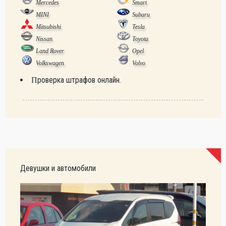
Mercedes
Smart
MINI
Subaru
Mitsubishi
Tesla
Nissan
Toyota
Land Rover
Opel
Volkswagen
Volvo
Проверка штрафов онлайн.
Девушки и автомобили