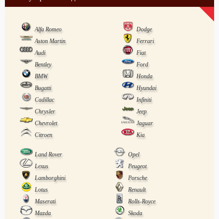
Alfa Romeo
Dodge
Aston Martin
Ferrari
Audi
Fiat
Bentley
Ford
BMW
Honda
Bugatti
Hyundai
Cadillac
Infiniti
Chrysler
Jeep
Chevrolet
Jaguar
Citroen
Kia
Land Rover
Opel
Lexus
Peugeot
Lamborghini
Porsche
Lotus
Renault
Maserati
Rolls-Royce
Mazda
Skoda