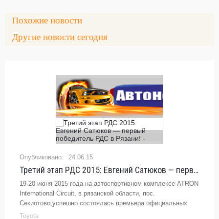
Похожие новости
Другие новости сегодня
24.06.15
Третий этап РДС 2015: Евгений Сатюков — первый победитель РДС в Рязани! -
19-20 июня 2015 года на автоспортивном комплексе ATRON
International Circuit, в рязанской области, пос.
Секиотово,успешно состоялась премьера официальных
всероссийских соревнований по дрифту третий этап
Toyota