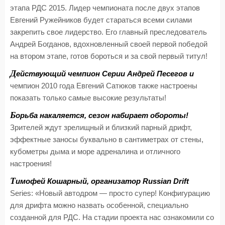
этапа РДС 2015. Лидер чемпионата после двух этапов
Евгений Ружейников будет стараться всеми силами
закрепить свое лидерство. Его главный преследователь
Андрей Богданов, вдохновленный своей первой победой
на втором этапе, готов бороться и за свой первый титул!
Д
ействующий чемпион Серии Андрей Песегов и
чемпион 2010 года Евгений Сатюков также настроены
показать только самые высокие результаты!
Б
орьба накаляется, сезон набирает обороты!
Зрителей ждут зрелищный и близкий парный дрифт,
эффектные заносы буквально в сантиметрах от стены,
кубометры дыма и море адреналина и отличного
настроения!
Т
имофей Кошарный, организатор Russian Drift
Series: «Новый автодром — просто супер! Конфигурацию
для дрифта можно назвать особенной, специально
созданной для РДС. На стадии проекта нас ознакомили со