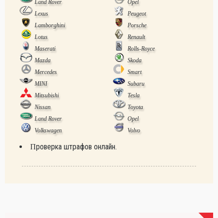
Land Rover
Opel
Lexus
Peugeot
Lamborghini
Porsche
Lotus
Renault
Maserati
Rolls-Royce
Mazda
Skoda
Mercedes
Smart
MINI
Subaru
Mitsubishi
Tesla
Nissan
Toyota
Land Rover
Opel
Volkswagen
Volvo
Проверка штрафов онлайн.