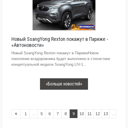
Новый SsangYong Rexton покажут в Париже -
«Автоновости»
Новый SsangYong Rexton покажут в ПарижеНовое
поколение вседорожника будет выполнено в стилистике
концептуальной модели SsangYong LIV-1...
«Больше новостей»
1
...
5
6
7
8
9
10
11
12
13
...
28