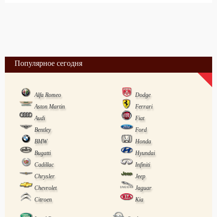
Популярное сегодня
Alfa Romeo
Dodge
Aston Martin
Ferrari
Audi
Fiat
Bentley
Ford
BMW
Honda
Bugatti
Hyundai
Cadillac
Infiniti
Chrysler
Jeep
Chevrolet
Jaguar
Citroen
Kia