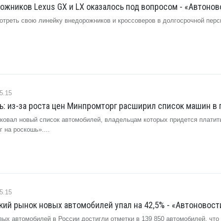
жников Lexus GX и LX оказалось под вопросом - «Автонов
треть свою линейку внедорожников и кроссоверов в долгосрочной персп
5.15
ь: из-за роста цен Минпромторг расширил список машин в 
ковал новый список автомобилей, владельцам которых придется платить
г на роскошь»....
5.15
кий рынок новых автомобилей упал на 42,5% - «Автоновост
ых автомобилей в России достигли отметки в 139 850 автомобилей, что