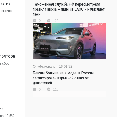
ости»
Таможенная служба РФ пересмотрела
правила ввоза машин из ЕАЭС и начисляет
ективе....
пени
0
122
полтора
 сбор,
16.01.32
Бензин больше не в моде: в России
зафиксирован взрывной отказ от
двигателей
0
119
и»
 на 42,5%