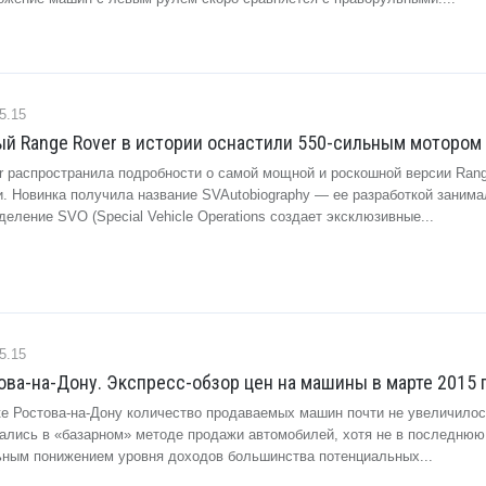
5.15
й Range Rover в истории оснастили 550-сильным мотором 
r распространила подробности о самой мощной и роскошной версии Rang
и. Новинка получила название SVAutobiography — ее разработкой заним
еление SVO (Special Vehicle Operations создает эксклюзивные...
5.15
ва-на-Дону. Экспресс-обзор цен на машины в марте 2015 г
ке Ростова-на-Дону количество продаваемых машин почти не увеличилос
ались в «базарном» методе продажи автомобилей, хотя не в последнюю
льным понижением уровня доходов большинства потенциальных...