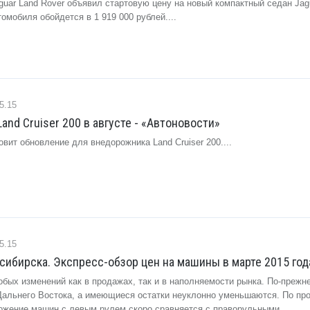
guar Land Rover объявил стартовую цену на новый компактный седан Jag
омобиля обойдется в 1 919 000 рублей....
5.15
and Cruiser 200 в августе - «Автоновости»
овит обновление для внедорожника Land Cruiser 200....
5.15
ибирска. Экспресс-обзор цен на машины в марте 2015 года
обых изменений как в продажах, так и в наполняемости рынка. По-прежн
Дальнего Востока, а имеющиеся остатки неуклонно уменьшаются. По пр
жение машин с левым рулем скоро сравняется с праворульными....