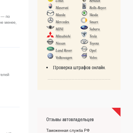
Lotus
Renault
Maserati
Rolls-Royce
Mazda
Skoda
 — по
Mercedes
Smart
не менее,
MINI
Subaru
Mitsubishi
Tesla
Nissan
Toyota
Land Rover
Opel
Volkswagen
Volvo
Проверка штрафов онлайн.
телей
Отзывы автовладельцев
Таможенная служба РФ