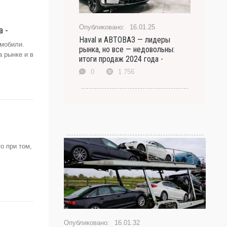
16.01.25
 -
Haval и АВТОВАЗ — лидеры
омобили.
рынка, но все — недовольны:
 рынке и в
итоги продаж 2024 года -
0
1 756
о при том,
16.01.32