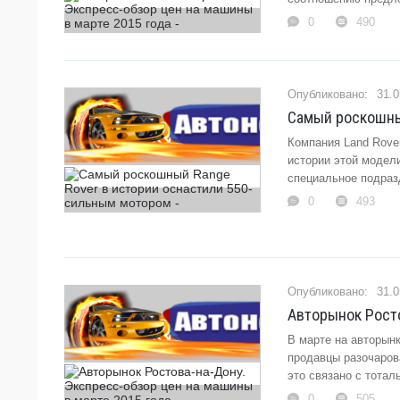
0
490
31.0
Самый роскошны
Компания Land Rove
истории этой модел
специальное подразд
0
493
31.0
Авторынок Росто
В марте на авторын
продавцы разочаров
это связано с тота
0
505