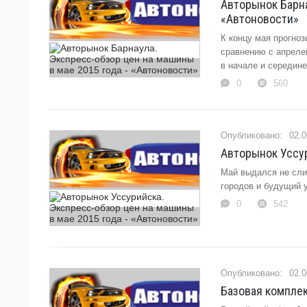
Авторынок Барна
«Автоновости»
К концу мая прогно
сравнению с апреле
в начале и середине
0
560
02.0
Авторынок Уссур
Май выдался не сли
городов и будущий у
0
542
02.0
Базовая комплек