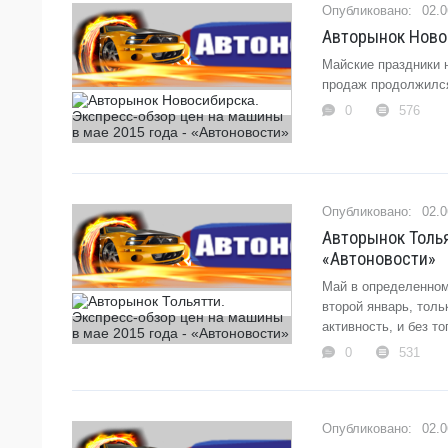
02.0
Авторынок Новос
Майские праздники 
продаж продолжился
0
576
02.0
Авторынок Толья
«Автоновости»
Май в определенном
второй январь, толь
активность, и без 
0
531
02.0