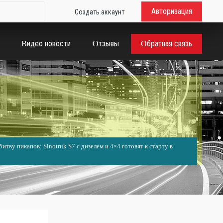
Авторизация
Создать аккаунт
Видео новости
Отзывы
Обратная связь
итву пикапов: Sinotruk S7 с дизелем и 4×4 готовят к старту в