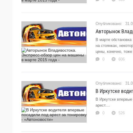
31.0
Авторынок Влади
В марте обстановка
на стоянках, некот
цены, конечно, тоже 
0
606
31.0
В Иркутске води
В Иркутске впервые
арест....
0
526