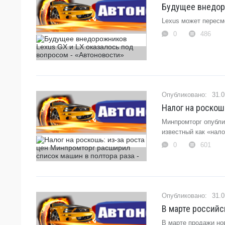
Будущее внедоро
Lexus может пересмо
0
486
31.0
Налог на роскош
Минпромторг опубли
известный как «нало
0
601
31.0
В марте российс
В марте продажи нов