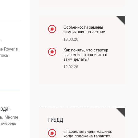
Особенности замены
зимних шин на летние
-
18.03.26
e Rover в
Как понять, что стартер
вышел из строя и что с
алось
этим делать?
12.02.26
ода -
ь. Многие
ГИБДД
 очередь
«Параллельная» машина:
когда положена гарантия,