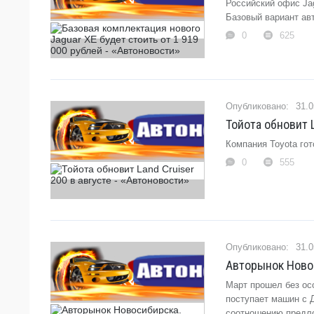
Российский офис Ja
Базовый вариант авт
0
625
31.0
Тойота обновит L
Компания Toyota гот
0
555
31.0
Авторынок Новос
Март прошел без ос
поступает машин с 
соотношению предло