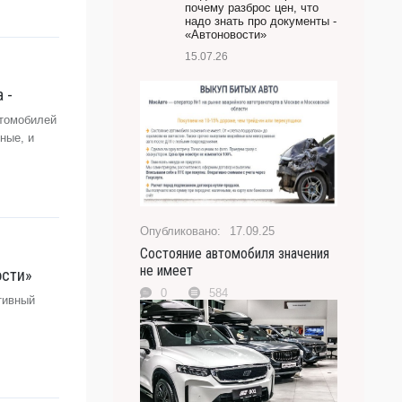
почему разброс цен, что
надо знать про документы -
«Автоновости»
15.07.26
 -
втомобилей
ные, и
17.09.25
Состояние автомобиля значения
не имеет
ости»
0
584
тивный