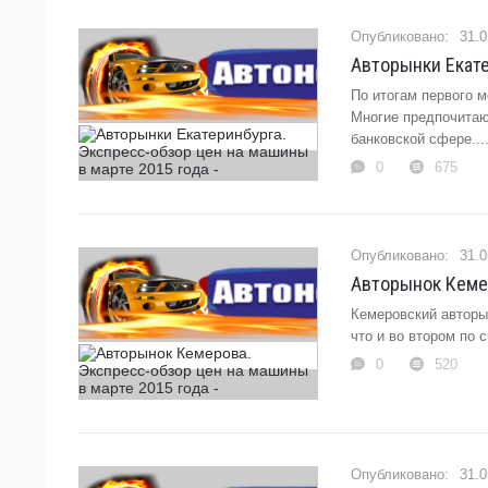
31.0
Авторынки Екате
По итогам первого 
Многие предпочитаю
банковской сфере...
0
675
31.0
Авторынок Кемер
Кемеровский авторы
что и во втором по 
0
520
31.0