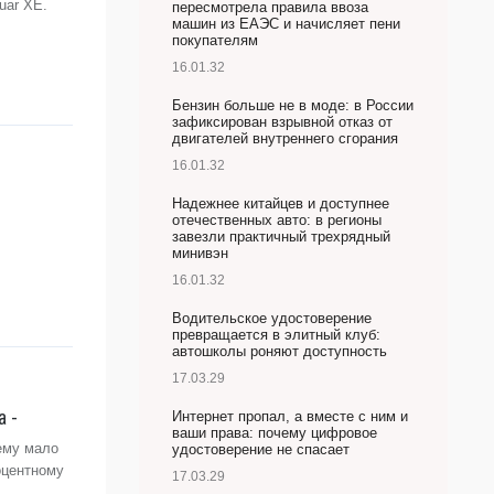
uar XE.
пересмотрела правила ввоза
машин из ЕАЭС и начисляет пени
покупателям
16.01.32
Бензин больше не в моде: в России
зафиксирован взрывной отказ от
двигателей внутреннего сгорания
16.01.32
Надежнее китайцев и доступнее
отечественных авто: в регионы
завезли практичный трехрядный
минивэн
16.01.32
Водительское удостоверение
превращается в элитный клуб:
автошколы роняют доступность
17.03.29
 -
Интернет пропал, а вместе с ним и
ваши права: почему цифровое
ему мало
удостоверение не спасает
оцентному
17.03.29