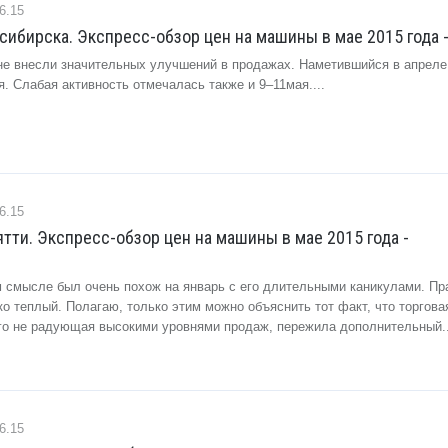
6.15
ибирска. Экспресс-обзор цен на машины в мае 2015 года 
не внесли значительных улучшений в продажах. Наметившийся в апреле
. Слабая активность отмечалась также и 9–11мая....
6.15
тти. Экспресс-обзор цен на машины в мае 2015 года -
 смысле был очень похож на январь с его длительными каникулами. Пр
ко теплый. Полагаю, только этим можно объяснить тот факт, что торгова
того не радующая высокими уровнями продаж, пережила дополнительный..
6.15