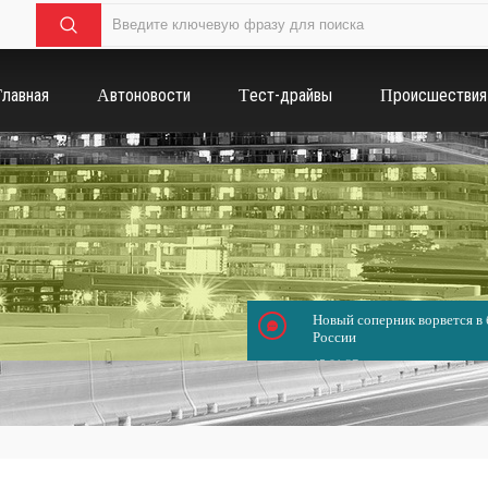
Главная
Автоновости
Тест-драйвы
Происшествия
Новый соперник ворвется в б
России
15.01.37