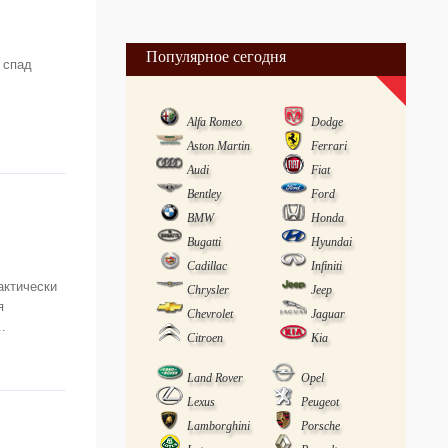
-
Популярное сегодня
 спад
Alfa Romeo
Dodge
Aston Martin
Ferrari
Audi
Fiat
Bentley
Ford
BMW
Honda
Bugatti
Hyundai
Cadillac
Infiniti
актически
Chrysler
Jeep
я
Chevrolet
Jaguar
.
Citroen
Kia
Land Rover
Opel
Lexus
Peugeot
Lamborghini
Porsche