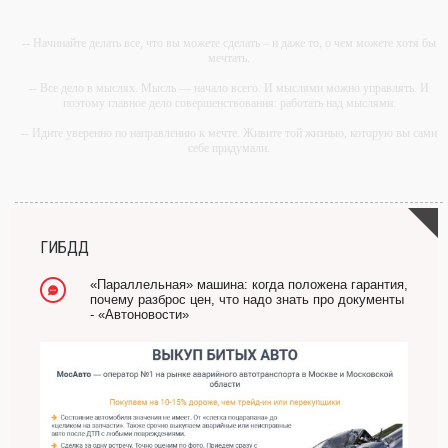
-- Начинайте делать все, что вы можете сделать – и даже то, о чем можете хотя бы
мечтать.
-- Все дело в мыслях. Мысль — начало всего. И мыслями можно управлять. И
поэтому главное дело совершенствования: работать над мыслями.
-- Идите уверенно по направлению к мечте. Живите той жизнью, которую вы сами
себе придумали.
-- Самое большое богатство — это ум. Самая большая нищета — глупость. Из
всех страхов самый пугающий — самолюбование.
-- Лучшее, что можно сделать с хорошим советом, это пропустить его мимо ушей.
Он никогда не бывает полезен никому, кроме того, кто его дал.
ГИБДД
-- Люблю давать советы и очень не люблю, когда их дают мне.
«Параллельная» машина: когда положена гарантия,
почему разброс цен, что надо знать про документы
- «Автоновости»