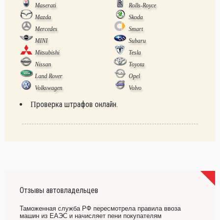
Maserati
Rolls-Royce
Mazda
Skoda
Mercedes
Smart
MINI
Subaru
Mitsubishi
Tesla
Nissan
Toyota
Land Rover
Opel
Volkswagen
Volvo
Проверка штрафов онлайн.
Отзывы автовладельцев
Таможенная служба РФ пересмотрела правила ввоза
машин из ЕАЭС и начисляет пени покупателям