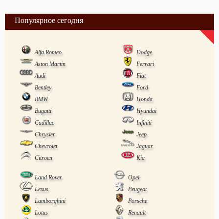
Популярное сегодня
Alfa Romeo
Dodge
Aston Martin
Ferrari
Audi
Fiat
Bentley
Ford
BMW
Honda
Bugatti
Hyundai
Cadillac
Infiniti
Chrysler
Jeep
Chevrolet
Jaguar
Citroen
Kia
Land Rover
Opel
Lexus
Peugeot
Lamborghini
Porsche
Lotus
Renault