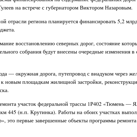
улеев на встрече с губернатором Виктором Назаровым.
ной отрасли региона планируется финансировать 5,2 млр
джета.
имание восстановлению северных дорог, состояние которы
ельного собрания будут внесены очередные изменения в 
ода — окружная дорога, путепровод с виадуком через же
й к новым площадкам жилищной застройки, реконструкци
ска.
 ремонта участок федеральной трассы 1Р402 «Тюмень —
км 445 (н.п. Крутинка). Работы на обоих участках выпо
», это первые завершенные объекты программы ремонта 