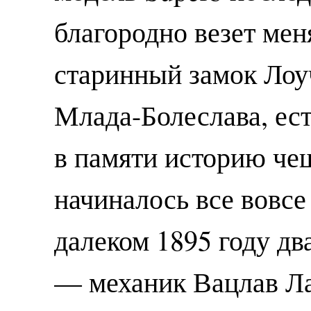
благородно везет мен
старинный замок Лоуч
Млада-Болеслава, ес
в памяти историю че
начиналось все вовсе
далеком 1895 году дв
— механик Вацлав Ла