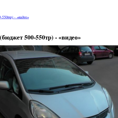
-550тр) - «видео»
(бюджет 500-550тр) - «видео»