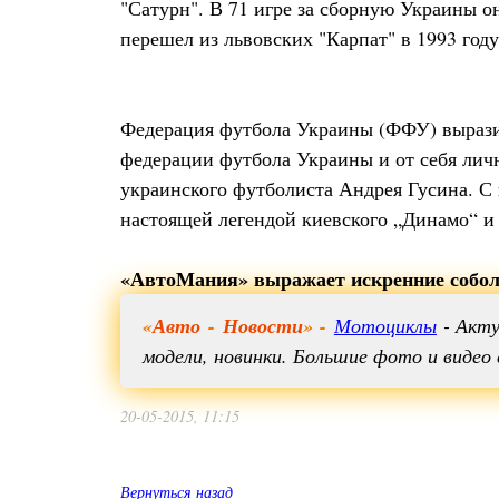
"Сатурн". В 71 игре за сборную Украины о
перешел из львовских "Карпат" в 1993 году.
Федерация футбола Украины (ФФУ) выразил
федерации футбола Украины и от себя ли
украинского футболиста Андрея Гусина. С 
настоящей легендой киевского „Динамо“ и
«АвтоМания» выражает искренние собол
«
Авто
-
Новости
» -
Мотоциклы
- Акту
модели, новинки. Большие фото и видео 
20-05-2015, 11:15
Вернуться назад