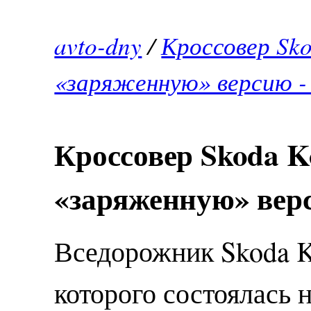
avto-dny
/
Кроссовер Sk
«заряженную» версию -
Кроссовер Skoda K
«заряженную» верс
Вседорожник Skoda K
которого состоялась 