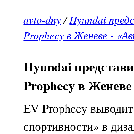
avto-dny
/
Hyundai пред
Prophecy в Женеве - «А
Hyundai представ
Prophecy в Женеве
EV Prophecy выводи
спортивности» в диз