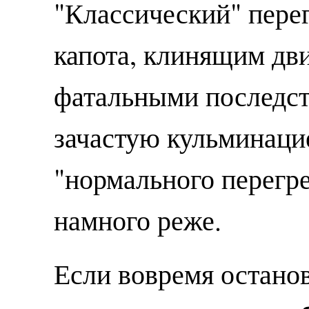
"Классический" перег
капота, клинящим дв
фатальными последст
зачастую кульминацие
"нормального перегре
намного реже.
Если вовремя останов