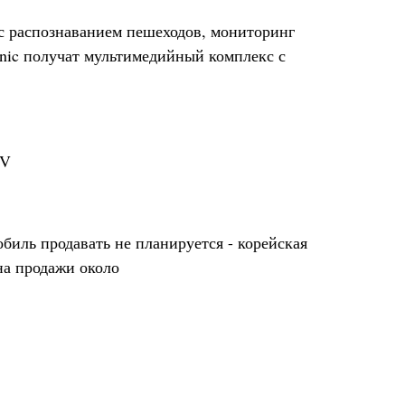
с распознаванием пешеходов, мониторинг
onic получат мультимедийный комплекс с
FV
обиль продавать не планируется - корейская
на продажи около