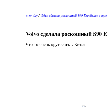
avto-dny
/
Volvo сделала роскошный S90 Excellence с т
Volvo сделала роскошный S90 E
Что-то очень крутое из… Китая