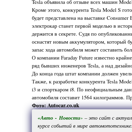
Tesla объявила об отзыве всех машин Mode
Кроме этого, конкурента Tesla Model S гот
будет представлена на выставке Consumer E
электрокар станет первой моделью в истор
держится в секрете. Судя по опубликован
оснастят новым аккумулятором, который бу
запас хода автомобиля может составить бо
О компании Faraday Future известно крайн
ряд бывших инженеров Tesla, а над дизайн
До конца года штат компании должен увели
Также, к разработке конкурента Tesla Mod
i3 и спорткаром i8. По неофициальным дан
автомобиля составит 1564 килограммов. Пр
Фото: Autocar.co.uk
«
Авто
-
Новости
»
– это сайт с актуа
курсе событий в мире автомототехнике