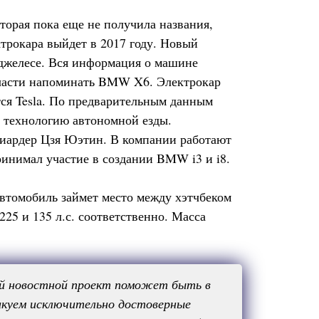
оторая пока еще не получила названия,
ктрокара выйдет в 2017 году. Новый
Анджелесе. Вся информация о машине
тчасти напоминать BMW X6. Электрокар
тся Tesla. По предварительным данным
т технологию автономной езды.
ллиардер Цзя Юэтин. В компании работают
ринимал участие в создании BMW i3 и i8.
автомобиль займет место между хэтчбеком
25 и 135 л.с. соответственно. Масса
ый новостной проект поможет быть в
икуем исключительно достоверные