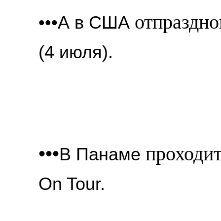
отпраздно
•••
А в США 
(4 июля).
•••
проходи
В Панаме 
On Tour.