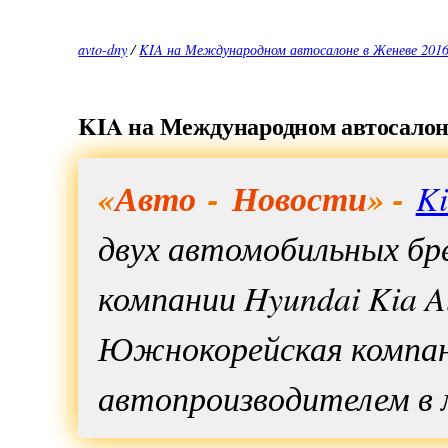
avto-dny
/
KIA на Международном автосалоне в Женеве 2016
KIA на Международном автосалоне
«
Авто
-
Новости
» -
K
двух автомобильных б
компании Hyundai Kia A
Южнокорейская компани
автопроизводителем в м